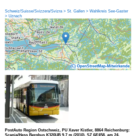
Schweiz/Suisse/Svizzera/Svizra > St. Gallen > Wahlkreis See-Gaster
> Uznach
(C) OpenStreetMap-Mitwirkende
PostAuto Region Ostschweiz, PU Xaver Kistler, 8864 Reichenburg:
Scania/Hess Bergbus K320UB 9,7 m (2010), SZ 68'458, am 24.