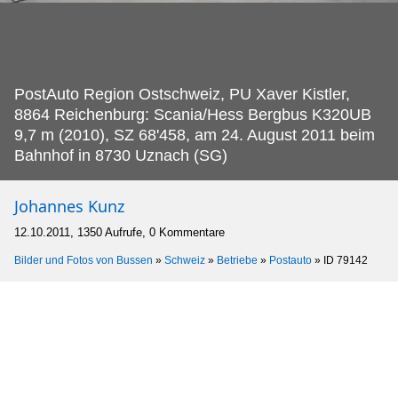
PostAuto Region Ostschweiz, PU Xaver Kistler,
8864 Reichenburg: Scania/Hess Bergbus K320UB
9,7 m (2010), SZ 68'458, am 24.
August 2011 beim
Bahnhof in 8730 Uznach (SG)
Johannes Kunz
12.10.2011, 1350 Aufrufe, 0 Kommentare
Bilder und Fotos von Bussen
»
Schweiz
»
Betriebe
»
Postauto
»
ID 79142