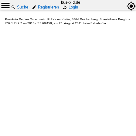
bus-bild.de
Suche
Registrieren
Login
PostAuto Region Ostschweiz, PU Xaver Kistler, 8864 Reichenburg: Scania/Hess Bergbus
K320UB 9,7 m (2010), SZ 68'458, am 24. August 2011 beim Bahnhof in ...