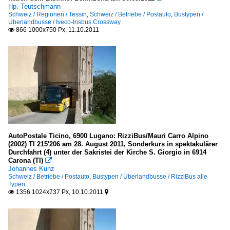
Hp. Teutschmann
Schweiz / Regionen / Tessin
,
Schweiz / Betriebe / Postauto
,
Bustypen /
Überlandbusse / Iveco-Irisbus Crossway
866 1000x750 Px, 11.10.2011

AutoPostale Ticino, 6900 Lugano: RizziBus/Mauri Carro Alpino
(2002) TI 215'206 am 28. August 2011, Sonderkurs in spektakulärer
Durchfahrt (4) unter der Sakristei der Kirche S. Giorgio in 6914
Carona (TI)

Johannes Kunz
Schweiz / Betriebe / Postauto
,
Bustypen / Überlandbusse / RizziBus alle
Typen
1356 1024x737 Px, 10.10.2011

