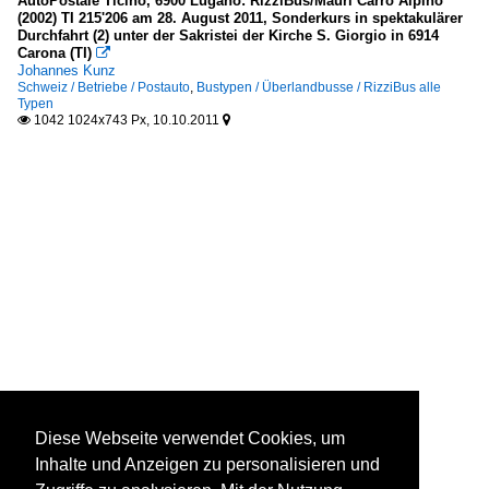
AutoPostale Ticino, 6900 Lugano: RizziBus/Mauri Carro Alpino
(2002) TI 215'206 am 28. August 2011, Sonderkurs in spektakulärer
Durchfahrt (2) unter der Sakristei der Kirche S. Giorgio in 6914
Carona (TI)

Johannes Kunz
Schweiz / Betriebe / Postauto
,
Bustypen / Überlandbusse / RizziBus alle
Typen
1042 1024x743 Px, 10.10.2011


Diese Webseite verwendet Cookies, um
Inhalte und Anzeigen zu personalisieren und