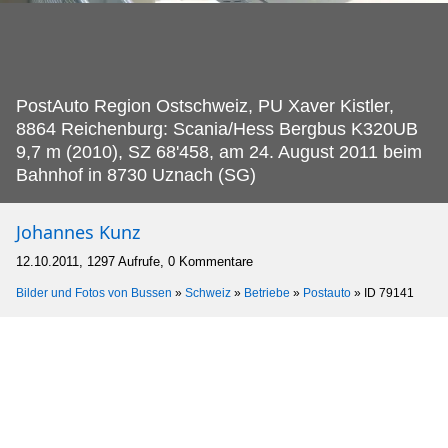
PostAuto Region Ostschweiz, PU Xaver Kistler,
8864 Reichenburg: Scania/Hess Bergbus K320UB
9,7 m (2010), SZ 68'458, am 24.
August 2011 beim
Bahnhof in 8730 Uznach (SG)
Johannes Kunz
12.10.2011, 1297 Aufrufe, 0 Kommentare
Bilder und Fotos von Bussen
»
Schweiz
»
Betriebe
»
Postauto
»
ID 79141