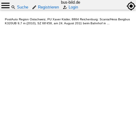
bus-bild.de
Suche
Registrieren
Login
PostAuto Region Ostschweiz, PU Xaver Kistler, 8864 Reichenburg: Scania/Hess Bergbus
K320UB 9,7 m (2010), SZ 68'458, am 24. August 2011 beim Bahnhof in ...