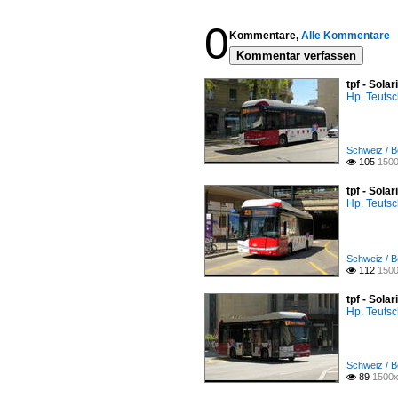
0
Kommentare,
Alle Kommentare
Kommentar verfassen
tpf - Sola
Hp. Teuts
Schweiz / Be
105
1500

tpf - Sola
Hp. Teuts
Schweiz / Be
112
1500

tpf - Sola
Hp. Teuts
Schweiz / Be
89
1500x
