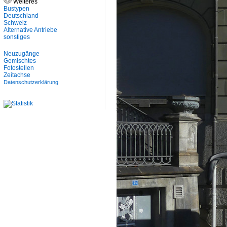
Weiteres
Bustypen
Deutschland
Schweiz
Alternative Antriebe
sonstiges
Neuzugänge
Gemischtes
Fotostellen
Zeitachse
Datenschutzerklärung