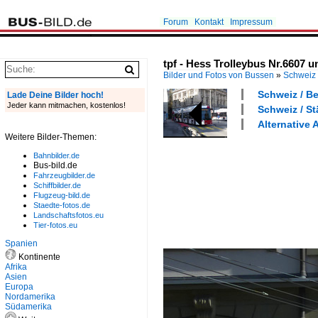
Forum
Kontakt
Impressum
tpf - Hess Trolleybus Nr.6607 
Bilder und Fotos von Bussen
»
Schweiz
Schweiz / Be
Lade Deine Bilder hoch!
Jeder kann mitmachen, kostenlos!
Schweiz / St
Alternative
Weitere Bilder-Themen:
Bahnbilder.de
Bus-bild.de
Fahrzeugbilder.de
Schiffbilder.de
Flugzeug-bild.de
Staedte-fotos.de
Landschaftsfotos.eu
Tier-fotos.eu
Spanien
Kontinente
Afrika
Asien
Europa
Nordamerika
Südamerika