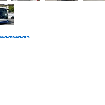
se/Svizzera/Svizra