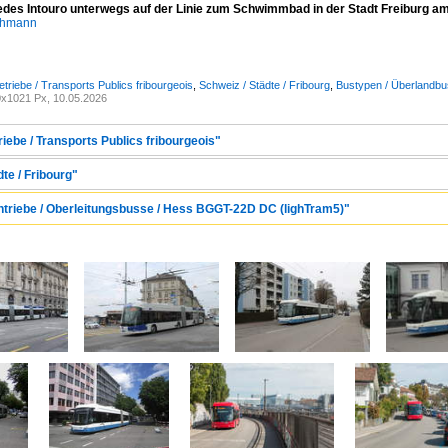
cedes Intouro unterwegs auf der Linie zum Schwimmbad in der Stadt Freiburg a
chmann
triebe / Transports Publics fribourgeois
,
Schweiz / Städte / Fribourg
,
Bustypen / Überlandbu
x1021 Px, 10.05.2026
riebe / Transports Publics fribourgeois"
te / Fribourg"
Antriebe / Oberleitungsbusse / Hess BGGT-22D DC (lighTram5)"