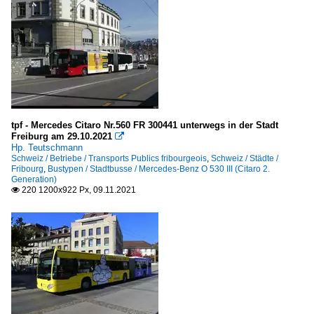
tpf - Mercedes Citaro Nr.560 FR 300441 unterwegs in der Stadt
Freiburg am 29.10.2021

Hp. Teutschmann
Schweiz / Betriebe / Transports Publics fribourgeois
,
Schweiz / Städte /
Fribourg
,
Bustypen / Stadtbusse / Mercedes-Benz O 530 III (Citaro 2.
Generation)
220 1200x922 Px, 09.11.2021
