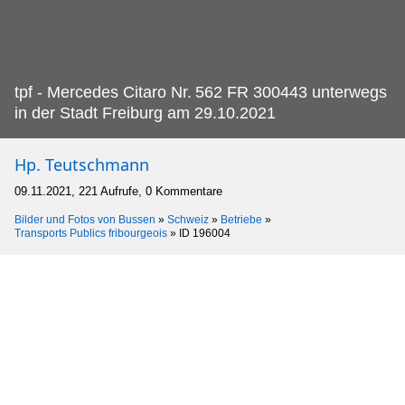
tpf - Mercedes Citaro Nr.
562 FR 300443 unterwegs
in der Stadt Freiburg am 29.10.2021
Hp. Teutschmann
09.11.2021, 221 Aufrufe, 0 Kommentare
Bilder und Fotos von Bussen
»
Schweiz
»
Betriebe
»
Transports Publics fribourgeois
»
ID 196004