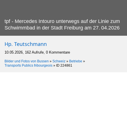
tpf - Mercedes Intouro unterwegs auf der Linie zum
Schwimmbad in der Stadt Freiburg am 27.
04.2026
Hp. Teutschmann
10.05.2026, 162 Aufrufe, 0 Kommentare
Bilder und Fotos von Bussen
»
Schweiz
»
Betriebe
»
Transports Publics fribourgeois
»
ID 224861