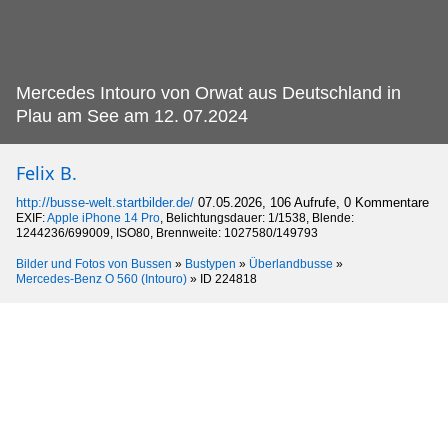
Mercedes Intouro von Orwat aus Deutschland in
Plau am See am 12.
07.2024
Felix B.
http://busse-welt.startbilder.de/
07.05.2026, 106 Aufrufe, 0 Kommentare
EXIF:
Apple iPhone 14 Pro
, Belichtungsdauer: 1/1538, Blende:
1244236/699009, ISO80, Brennweite: 1027580/149793
Bilder und Fotos von Bussen
»
Bustypen
»
Überlandbusse
»
Mercedes-Benz O 560 (Intouro)
»
ID 224818