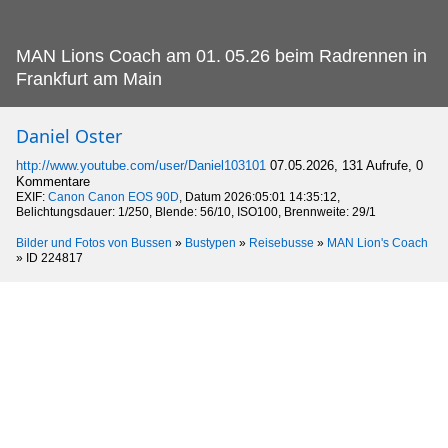
MAN Lions Coach am 01.
05.26 beim Radrennen in
Frankfurt am Main
Daniel Oster
http://www.youtube.com/user/Daniel103101
07.05.2026, 131 Aufrufe, 0
Kommentare
EXIF:
Canon Canon EOS 90D
, Datum 2026:05:01 14:35:12,
Belichtungsdauer: 1/250, Blende: 56/10, ISO100, Brennweite: 29/1
Bilder und Fotos von Bussen
»
Bustypen
»
Reisebusse
»
MAN Lion's Coach
»
ID 224817