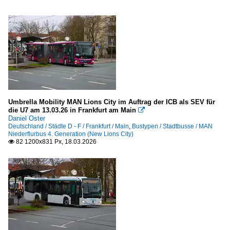
Umbrella Mobility MAN Lions City im Auftrag der ICB als SEV für
die U7 am 13.03.26 in Frankfurt am Main

Daniel Oster
Deutschland / Städte D - F / Frankfurt / Main
,
Bustypen / Stadtbusse / MAN
Niederflurbus 4. Generation (New Lions City)
82 1200x831 Px, 18.03.2026
