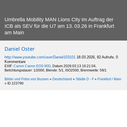
Umbrella Mobility MAN Lions City im Auftrag der
ICB als SEV für die U7 am 13.
03.26 in Frankfurt
am Main
Daniel Oster
http://www.youtube.com/user/Daniel103101
18.03.2026, 82 Aufrufe, 0
Kommentare
EXIF:
Canon Canon EOS 90D
, Datum 2026:03:13 16:21:04,
Belichtungsdauer: 1/2000, Blende: 5/1, ISO2500, Brennweite: 59/1
Bilder und Fotos von Bussen
»
Deutschland
»
Städte D - F
»
Frankfurt / Main
»
ID 223790