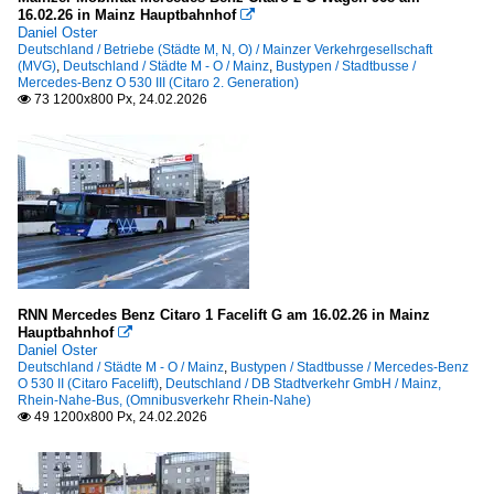
16.02.26 in Mainz Hauptbahnhof

Daniel Oster
Deutschland / Betriebe (Städte M, N, O) / Mainzer Verkehrgesellschaft
(MVG)
,
Deutschland / Städte M - O / Mainz
,
Bustypen / Stadtbusse /
Mercedes-Benz O 530 III (Citaro 2. Generation)
73 1200x800 Px, 24.02.2026

RNN Mercedes Benz Citaro 1 Facelift G am 16.02.26 in Mainz
Hauptbahnhof

Daniel Oster
Deutschland / Städte M - O / Mainz
,
Bustypen / Stadtbusse / Mercedes-Benz
O 530 II (Citaro Facelift)
,
Deutschland / DB Stadtverkehr GmbH / Mainz,
Rhein-Nahe-Bus, (Omnibusverkehr Rhein-Nahe)
49 1200x800 Px, 24.02.2026
