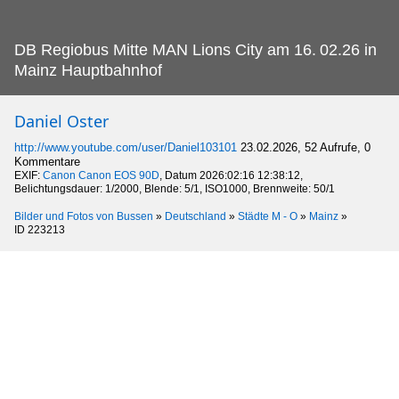
DB Regiobus Mitte MAN Lions City am 16.
02.26 in
Mainz Hauptbahnhof
Daniel Oster
http://www.youtube.com/user/Daniel103101
23.02.2026, 52 Aufrufe, 0
Kommentare
EXIF:
Canon Canon EOS 90D
, Datum 2026:02:16 12:38:12,
Belichtungsdauer: 1/2000, Blende: 5/1, ISO1000, Brennweite: 50/1
Bilder und Fotos von Bussen
»
Deutschland
»
Städte M - O
»
Mainz
»
ID 223213