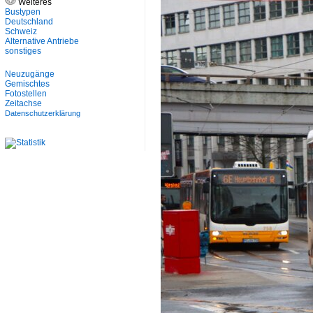
Weiteres
Bustypen
Deutschland
Schweiz
Alternative Antriebe
sonstiges
Neuzugänge
Gemischtes
Fotostellen
Zeitachse
Datenschutzerklärung