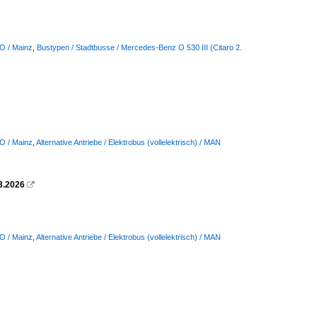
 O / Mainz
,
Bustypen / Stadtbusse / Mercedes-Benz O 530 III (Citaro 2.
 O / Mainz
,
Alternative Antriebe / Elektrobus (vollelektrisch) / MAN
3.2026

 O / Mainz
,
Alternative Antriebe / Elektrobus (vollelektrisch) / MAN