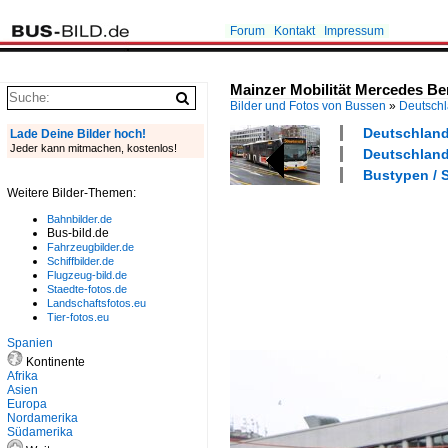
Forum
Kontakt
Impressum
Mainzer Mobilität Mercedes Be
Bilder und Fotos von Bussen
»
Deutsch
Deutschland 
Lade Deine Bilder hoch!
Jeder kann mitmachen, kostenlos!
Deutschland 
Bustypen / S
Weitere Bilder-Themen:
Bahnbilder.de
Bus-bild.de
Fahrzeugbilder.de
Schiffbilder.de
Flugzeug-bild.de
Staedte-fotos.de
Landschaftsfotos.eu
Tier-fotos.eu
Spanien
Kontinente
Afrika
Asien
Europa
Nordamerika
Südamerika