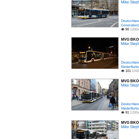
Mike Step
Deutschland
Generation)
90
1200x

MVG BKOM 
Mike Step
Deutschland
Niederflurb
101
1200

MVG BKOM 
Mike Step
Deutschland
Niederflurb
91
1200x

MVG BKOM 
Mike Step