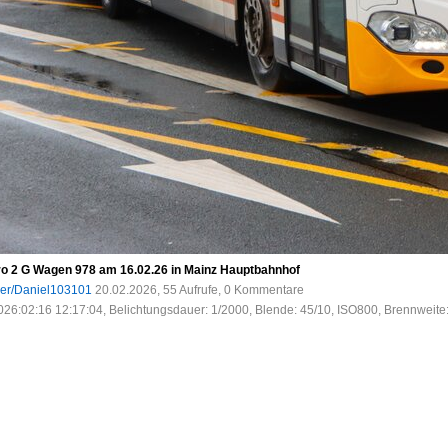
ro 2 G Wagen 978 am 16.02.26 in Mainz Hauptbahnhof
ser/Daniel103101
20.02.2026, 55 Aufrufe, 0 Kommentare
026:02:16 12:17:04, Belichtungsdauer: 1/2000, Blende: 45/10, ISO800, Brennweite: