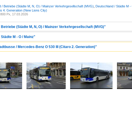
 / Betriebe (Städte M, N, O) / Mainzer Verkehrgesellschaft (MVG)
,
Deutschland / Städte M -
us 4. Generation (New Lions City)
800 Px, 17.03.2026
 Betriebe (Städte M, N, O) / Mainzer Verkehrgesellschaft (MVG)"
 Städte M - O / Mainz"
adtbusse / Mercedes-Benz O 530 III (Citaro 2. Generation)"