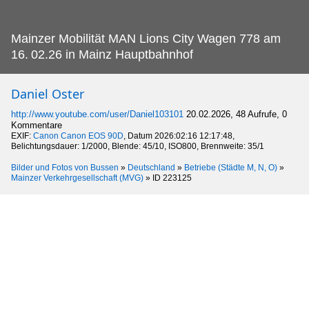
Mainzer Mobilität MAN Lions City Wagen 778 am
16.
02.26 in Mainz Hauptbahnhof
Daniel Oster
http://www.youtube.com/user/Daniel103101
20.02.2026, 48 Aufrufe, 0
Kommentare
EXIF:
Canon Canon EOS 90D
, Datum 2026:02:16 12:17:48,
Belichtungsdauer: 1/2000, Blende: 45/10, ISO800, Brennweite: 35/1
Bilder und Fotos von Bussen
»
Deutschland
»
Betriebe (Städte M, N, O)
»
Mainzer Verkehrgesellschaft (MVG)
»
ID 223125