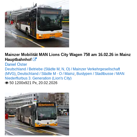
Mainzer Mobilität MAN Lions City Wagen 758 am 16.02.26 in Mainz
Hauptbahnhof

Daniel Oster
Deutschland / Betriebe (Städte M, N, O) / Mainzer Verkehrgesellschaft
(MVG)
,
Deutschland / Städte M - O / Mainz
,
Bustypen / Stadtbusse / MAN
Niederflurbus 3. Generation (Lion's City)
50 1200x921 Px, 20.02.2026
