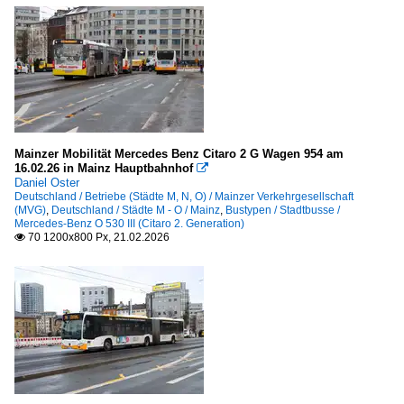
Mainzer Mobilität Mercedes Benz Citaro 2 G Wagen 954 am
16.02.26 in Mainz Hauptbahnhof

Daniel Oster
Deutschland / Betriebe (Städte M, N, O) / Mainzer Verkehrgesellschaft
(MVG)
,
Deutschland / Städte M - O / Mainz
,
Bustypen / Stadtbusse /
Mercedes-Benz O 530 III (Citaro 2. Generation)
70 1200x800 Px, 21.02.2026
