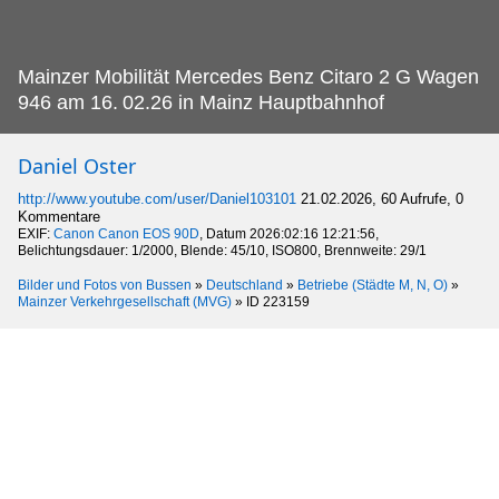
Mainzer Mobilität Mercedes Benz Citaro 2 G Wagen
946 am 16.
02.26 in Mainz Hauptbahnhof
Daniel Oster
http://www.youtube.com/user/Daniel103101
21.02.2026, 60 Aufrufe, 0
Kommentare
EXIF:
Canon Canon EOS 90D
, Datum 2026:02:16 12:21:56,
Belichtungsdauer: 1/2000, Blende: 45/10, ISO800, Brennweite: 29/1
Bilder und Fotos von Bussen
»
Deutschland
»
Betriebe (Städte M, N, O)
»
Mainzer Verkehrgesellschaft (MVG)
»
ID 223159