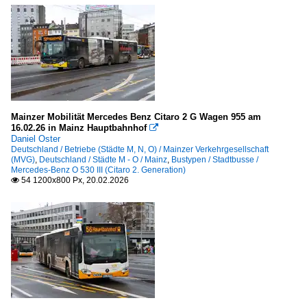
Mainzer Mobilität Mercedes Benz Citaro 2 G Wagen 955 am
16.02.26 in Mainz Hauptbahnhof

Daniel Oster
Deutschland / Betriebe (Städte M, N, O) / Mainzer Verkehrgesellschaft
(MVG)
,
Deutschland / Städte M - O / Mainz
,
Bustypen / Stadtbusse /
Mercedes-Benz O 530 III (Citaro 2. Generation)
54 1200x800 Px, 20.02.2026
