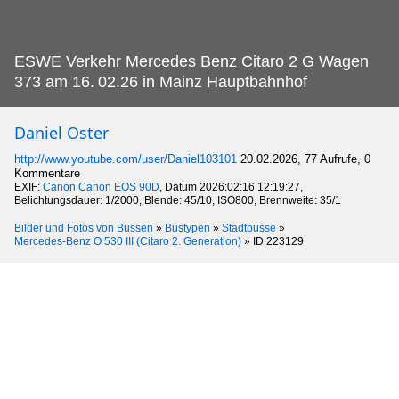
ESWE Verkehr Mercedes Benz Citaro 2 G Wagen
373 am 16.
02.26 in Mainz Hauptbahnhof
Daniel Oster
http://www.youtube.com/user/Daniel103101
20.02.2026, 77 Aufrufe, 0
Kommentare
EXIF:
Canon Canon EOS 90D
, Datum 2026:02:16 12:19:27,
Belichtungsdauer: 1/2000, Blende: 45/10, ISO800, Brennweite: 35/1
Bilder und Fotos von Bussen
»
Bustypen
»
Stadtbusse
»
Mercedes-Benz O 530 III (Citaro 2. Generation)
»
ID 223129