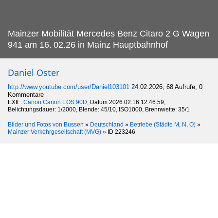
Mainzer Mobilität Mercedes Benz Citaro 2 G Wagen
941 am 16.
02.26 in Mainz Hauptbahnhof
Daniel Oster
http://www.youtube.com/user/Daniel103101
24.02.2026, 68 Aufrufe, 0
Kommentare
EXIF:
Canon Canon EOS 90D
, Datum 2026:02:16 12:46:59,
Belichtungsdauer: 1/2000, Blende: 45/10, ISO1000, Brennweite: 35/1
Bilder und Fotos von Bussen
»
Deutschland
»
Betriebe (Städte M, N, O)
»
Mainzer Verkehrgesellschaft (MVG)
»
ID 223246