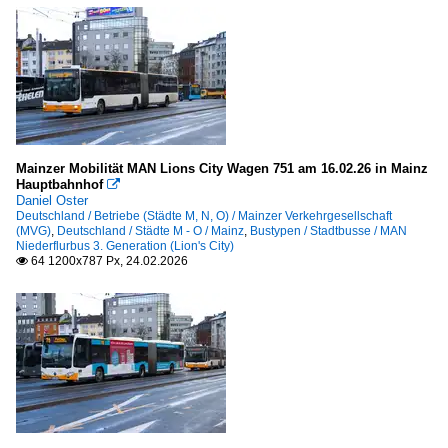
Mainzer Mobilität MAN Lions City Wagen 751 am 16.02.26 in Mainz
Hauptbahnhof

Daniel Oster
Deutschland / Betriebe (Städte M, N, O) / Mainzer Verkehrgesellschaft
(MVG)
,
Deutschland / Städte M - O / Mainz
,
Bustypen / Stadtbusse / MAN
Niederflurbus 3. Generation (Lion's City)
64 1200x787 Px, 24.02.2026
