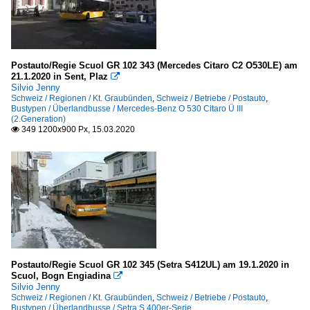
Postauto/Regie Scuol GR 102 343 (Mercedes Citaro C2 O530LE) am
21.1.2020 in Sent, Plaz

Silvio Jenny
Schweiz / Regionen / Kt. Graubünden
,
Schweiz / Betriebe / Postauto
,
Bustypen / Überlandbusse / Mercedes-Benz O 530 Citaro Ü III
(2.Generation)
349 1200x900 Px, 15.03.2020

Postauto/Regie Scuol GR 102 345 (Setra S412UL) am 19.1.2020 in
Scuol, Bogn Engiadina

Silvio Jenny
Schweiz / Regionen / Kt. Graubünden
,
Schweiz / Betriebe / Postauto
,
Bustypen / Überlandbusse / Setra S 400er-Serie