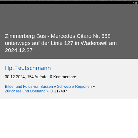
Zimmerberg Bus - Mercedes Citaro Nr.
658
unterwegs auf der Linie 127 in Wädenswil am
2024.12.27
Hp. Teutschmann
30.12.2024, 154 Aufrufe, 0 Kommentare
Bilder und Fotos von Bussen
»
Schweiz
»
Regionen
»
Zürichsee und Oberland
»
ID 217407