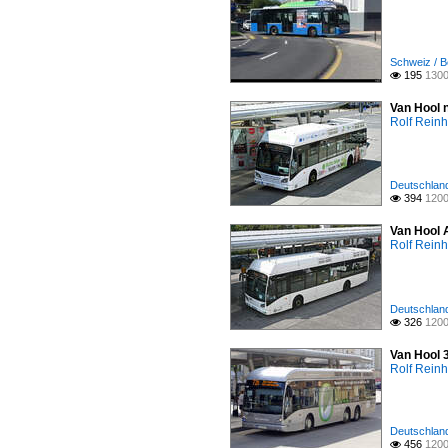
Schweiz / B
195
1300

Van Hool 
Rolf Reinh
Deutschland
394
1200

Van Hool 
Rolf Reinh
Deutschland
326
1200

Van Hool 
Rolf Reinh
Deutschland
456
1200
