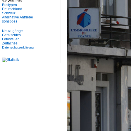
Weiteres
Bustypen
Deutschland
Schweiz
Alternative Antriebe
sonstiges
Neuzugänge
Gemischtes
Fotostellen
Zeitachse
Datenschutzerklärung