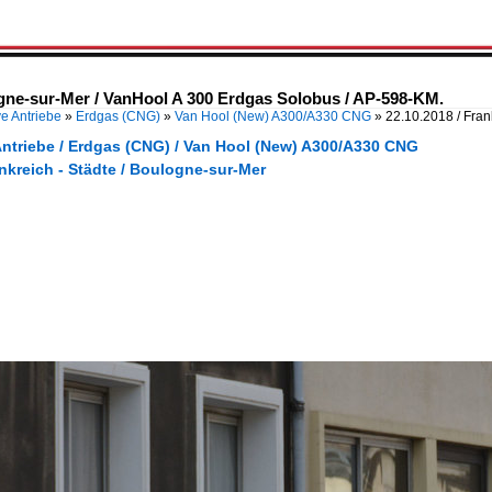
ogne-sur-Mer / VanHool A 300 Erdgas Solobus / AP-598-KM.
ve Antriebe
»
Erdgas (CNG)
»
Van Hool (New) A300/A330 CNG
»
22.10.2018 / Fran
Antriebe / Erdgas (CNG) / Van Hool (New) A300/A330 CNG
nkreich - Städte / Boulogne-sur-Mer