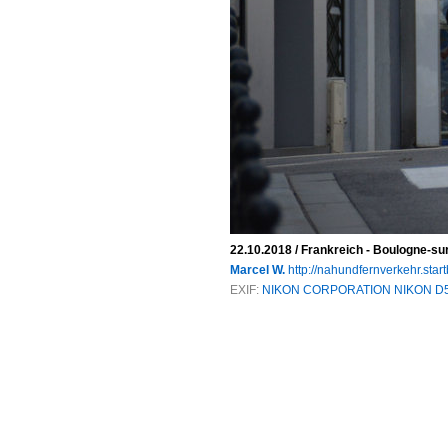
22.10.2018 / Frankreich - Boulogne-s
Marcel W.
http://nahundfernverkehr.start
EXIF:
NIKON CORPORATION NIKON D