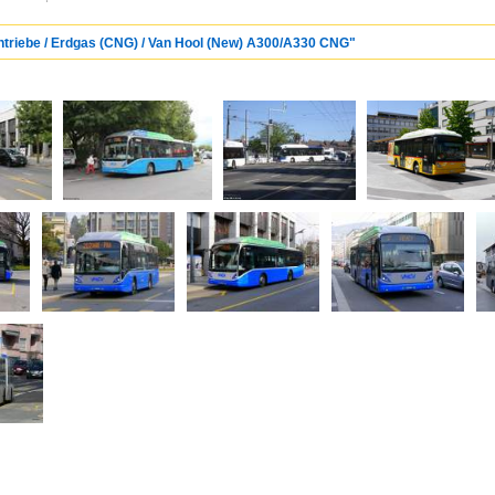
Antriebe / Erdgas (CNG) / Van Hool (New) A300/A330 CNG"