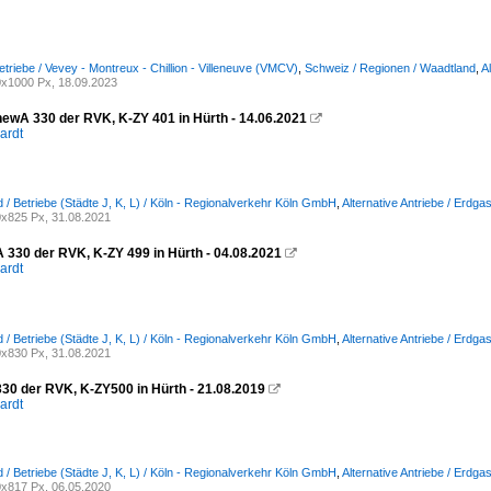
etriebe / Vevey - Montreux - Chillion - Villeneuve (VMCV)
,
Schweiz / Regionen / Waadtland
,
A
x1000 Px, 18.09.2023
newA 330 der RVK, K-ZY 401 in Hürth - 14.06.2021

ardt
 / Betriebe (Städte J, K, L) / Köln - Regionalverkehr Köln GmbH
,
Alternative Antriebe / Erd
x825 Px, 31.08.2021
A 330 der RVK, K-ZY 499 in Hürth - 04.08.2021

ardt
 / Betriebe (Städte J, K, L) / Köln - Regionalverkehr Köln GmbH
,
Alternative Antriebe / Erd
x830 Px, 31.08.2021
330 der RVK, K-ZY500 in Hürth - 21.08.2019

ardt
 / Betriebe (Städte J, K, L) / Köln - Regionalverkehr Köln GmbH
,
Alternative Antriebe / Erd
x817 Px, 06.05.2020