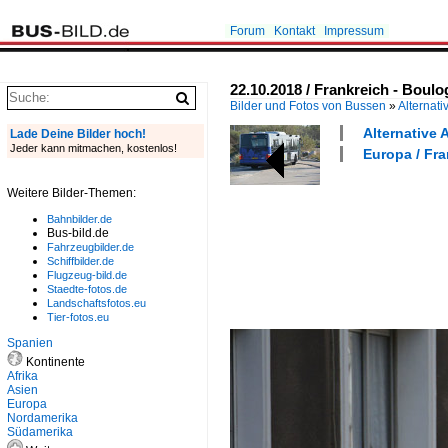
Forum
Kontakt
Impressum
22.10.2018 / Frankreich - Boul
Bilder und Fotos von Bussen
»
Alternati
Alternative 
Lade Deine Bilder hoch!
Jeder kann mitmachen, kostenlos!
Europa / Fra
Weitere Bilder-Themen:
Bahnbilder.de
Bus-bild.de
Fahrzeugbilder.de
Schiffbilder.de
Flugzeug-bild.de
Staedte-fotos.de
Landschaftsfotos.eu
Tier-fotos.eu
Spanien
Kontinente
Afrika
Asien
Europa
Nordamerika
Südamerika