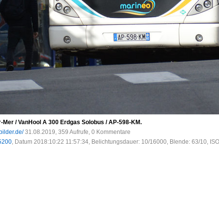
ur-Mer / VanHool A 300 Erdgas Solobus / AP-598-KM.
bilder.de/
31.08.2019, 359 Aufrufe, 0 Kommentare
5200
, Datum 2018:10:22 11:57:34, Belichtungsdauer: 10/16000, Blende: 63/10, IS