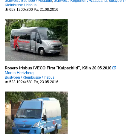
Schweiz / Betriebe / Postauto
,
Schweiz / Regionen / Waadtland
,
Bustypen /
Kleinbusse / Irisbus
658 1200x800 Px, 21.08.2016

Rosero Irisbus IVECO First "Knipschild", Köln 20.05.2016

Martin Hertzberg
Bustypen / Kleinbusse / Irisbus
523 1024x681 Px, 23.05.2016
