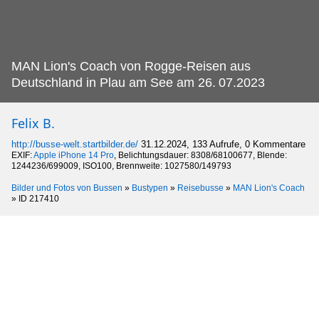
MAN Lion's Coach von Rogge-Reisen aus
Deutschland in Plau am See am 26.
07.2023
Felix B.
http://busse-welt.startbilder.de/
31.12.2024, 133 Aufrufe, 0 Kommentare
EXIF:
Apple iPhone 14 Pro
, Belichtungsdauer: 8308/68100677, Blende:
1244236/699009, ISO100, Brennweite: 1027580/149793
Bilder und Fotos von Bussen
»
Bustypen
»
Reisebusse
»
MAN Lion's Coach
»
ID 217410