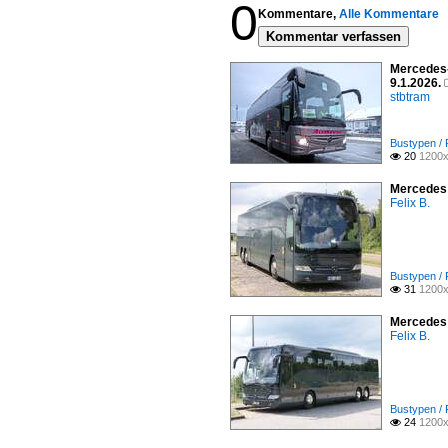
0
Kommentare,
Alle Kommentare
Kommentar verfassen
Mercedes-
9.1.2026.
stbtram
Bustypen /
20
1200x

Mercedes 
Felix B.
Bustypen /
31
1200x

Mercedes 
Felix B.
Bustypen /
24
1200x
