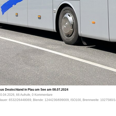
us Deutschland in Plau am See am 08.07.2024
0.04.2026, 66 Aufrufe, 0 Kommentare
sdauer: 6532/26448069, Blende: 1244236/699009, ISO100, Brennweite: 1027580/