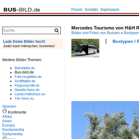
Forum
Kontakt
Impressum
Mercedes Tourismo von H&H Re
Bilder und Fotos von Bussen
»
Bustype
Bustypen / 
Lade Deine Bilder hoch!
Jeder kann mitmachen, kostenlos!
Weitere Bilder-Themen:
Bahnbilder.de
Bus-bild.de
Fahrzeugbilder.de
Schiffbilder.de
Flugzeug-bild.de
Staedte-fotos.de
Landschaftsfotos.eu
Tier-fotos.eu
Spanien
Kontinente
Afrika
Asien
Europa
Nordamerika
Südamerika