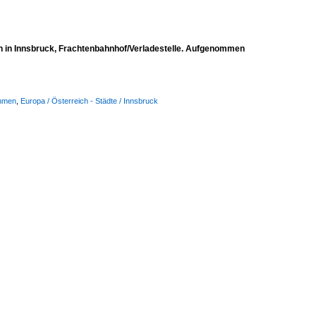
n in Innsbruck, Frachtenbahnhof/Verladestelle. Aufgenommen
ehmen
,
Europa / Österreich - Städte / Innsbruck