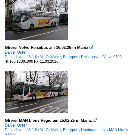
Gfrerer Volvo Reisebus am 16.02.26 in Mainz

Daniel Oster
Deutschland / Städte M - O / Mainz
,
Bustypen / Reisebusse / Volvo 9700
100 1200x800 Px, 11.03.2026

Gfrerer MAN Lions Regio am 16.02.26 in Mainz

Daniel Oster
Deutschland / Städte M - O / Mainz
,
Bustypen / Überlandbusse / MAN Lion's
Regio