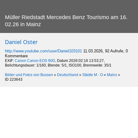
Müller Riedstadt Mercedes Benz Tourismo am 16.
02.26 in Mainz
Daniel Oster
http://www.youtube.com/user/Daniel103101
11.03.2026, 92 Aufrufe, 0
Kommentare
EXIF:
Canon Canon EOS 90D
, Datum 2026:02:16 13:53:27,
Belichtungsdauer: 1/160, Blende: 5/1, ISO100, Brennweite: 35/1
Bilder und Fotos von Bussen
»
Deutschland
»
Städte M - O
»
Mainz
»
ID 223643