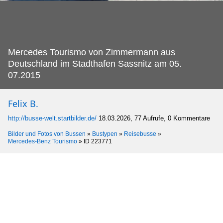
Mercedes Tourismo von Zimmermann aus
Deutschland im Stadthafen Sassnitz am 05.
07.2015
Felix B.
http://busse-welt.startbilder.de/
18.03.2026, 77 Aufrufe, 0 Kommentare
Bilder und Fotos von Bussen
»
Bustypen
»
Reisebusse
»
Mercedes-Benz Tourismo
»
ID 223771