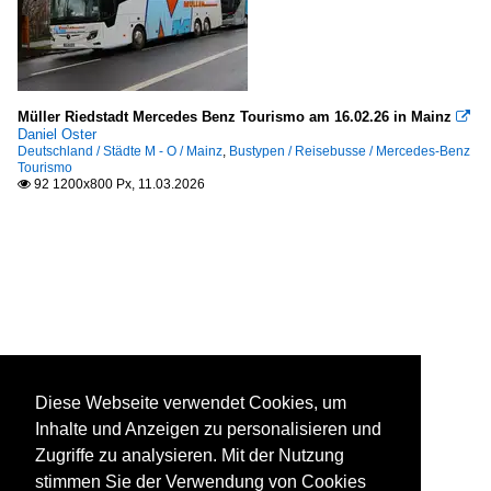
Müller Riedstadt Mercedes Benz Tourismo am 16.02.26 in Mainz

Daniel Oster
Deutschland / Städte M - O / Mainz
,
Bustypen / Reisebusse / Mercedes-Benz
Tourismo
92 1200x800 Px, 11.03.2026

Diese Webseite verwendet Cookies, um
Inhalte und Anzeigen zu personalisieren und
Zugriffe zu analysieren. Mit der Nutzung
stimmen Sie der Verwendung von Cookies