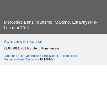
Mercedes Benz Tourismo, Maximo, Estavayer-le-
Lac mai 2014
Autocars en Suisse
29.05.2014, 462 Aufrufe, 0 Kommentare
Bilder und Fotos von Bussen
»
Bustypen
»
Reisebusse
»
Mercedes-Benz Tourismo
»
ID 108104