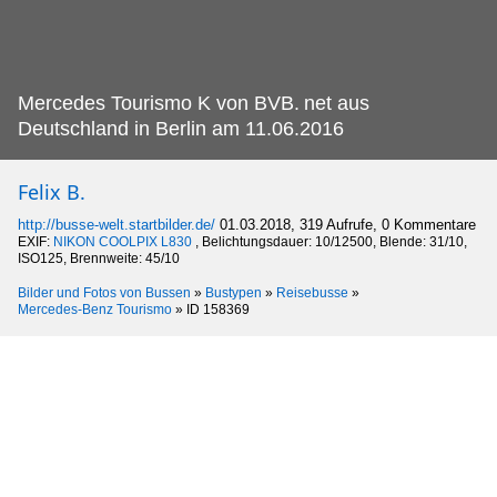
Mercedes Tourismo K von BVB.
net aus
Deutschland in Berlin am 11.06.2016
Felix B.
http://busse-welt.startbilder.de/
01.03.2018, 319 Aufrufe, 0 Kommentare
EXIF:
NIKON COOLPIX L830
, Belichtungsdauer: 10/12500, Blende: 31/10,
ISO125, Brennweite: 45/10
Bilder und Fotos von Bussen
»
Bustypen
»
Reisebusse
»
Mercedes-Benz Tourismo
»
ID 158369