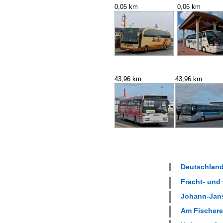
0,05 km
0,06 km
43,96 km
43,96 km
Deutschland
Fracht- und 
Johann-Jans
Am Fischerei