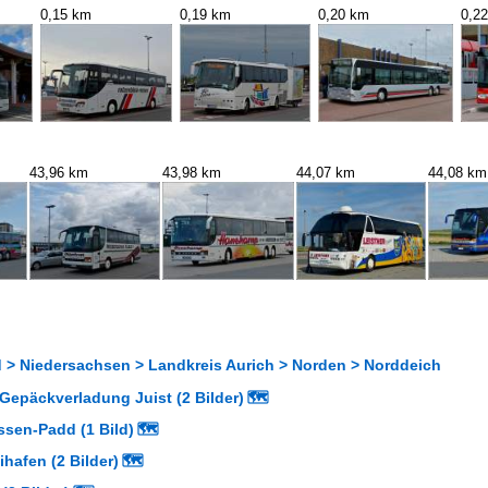
0,15 km
0,19 km
0,20 km
0,2
43,96 km
43,98 km
44,07 km
44,08 km
 > Niedersachsen > Landkreis Aurich > Norden > Norddeich
Gepäckverladung Juist (2 Bilder)
🗺
sen-Padd (1 Bild)
🗺
hafen (2 Bilder)
🗺