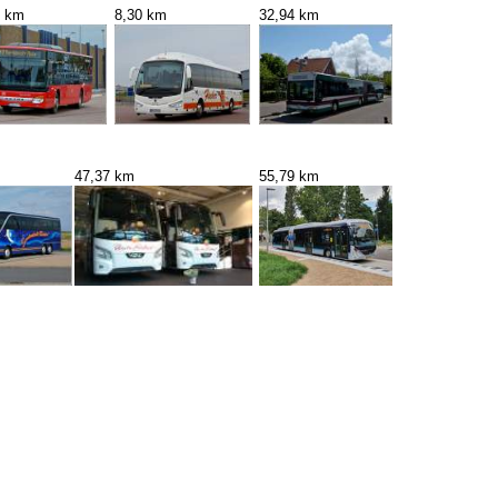
2 km
8,30 km
32,94 km
47,37 km
55,79 km