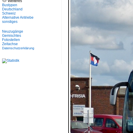
Weiteres
Bustypen
Deutschland
Schweiz
Alternative Antriebe
sonstiges
Neuzugänge
Gemischtes
Fotostellen
Zeitachse
Datenschutzerklärung