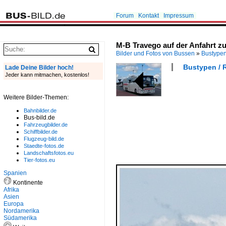
Forum
Kontakt
Impressum
M-B Travego auf der Anfahrt z
Bilder und Fotos von Bussen
»
Bustype
Bustypen / 
Lade Deine Bilder hoch!
Jeder kann mitmachen, kostenlos!
Weitere Bilder-Themen:
Bahnbilder.de
Bus-bild.de
Fahrzeugbilder.de
Schiffbilder.de
Flugzeug-bild.de
Staedte-fotos.de
Landschaftsfotos.eu
Tier-fotos.eu
Spanien
Kontinente
Afrika
Asien
Europa
Nordamerika
Südamerika