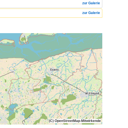
zur Galerie
zur Galerie
(C) OpenStreetMap-Mitwirkende