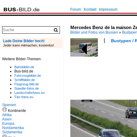
Forum
Kontakt
Impressum
Mercedes Benz de la maison Zer
Bilder und Fotos von Bussen
»
Bustype
Bustypen / 
Lade Deine Bilder hoch!
Jeder kann mitmachen, kostenlos!
Weitere Bilder-Themen:
Bahnbilder.de
Bus-bild.de
Fahrzeugbilder.de
Schiffbilder.de
Flugzeug-bild.de
Staedte-fotos.de
Landschaftsfotos.eu
Tier-fotos.eu
Spanien
Kontinente
Afrika
Asien
Europa
Nordamerika
Südamerika