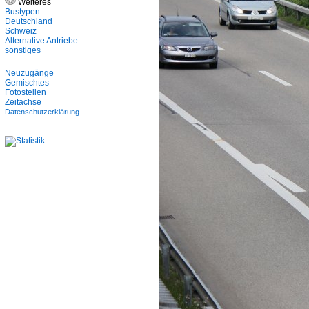
Weiteres
Bustypen
Deutschland
Schweiz
Alternative Antriebe
sonstiges
Neuzugänge
Gemischtes
Fotostellen
Zeitachse
Datenschutzerklärung