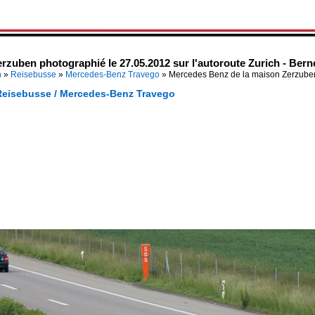
zuben photographié le 27.05.2012 sur l'autoroute Zurich - Bern
n
»
Reisebusse
»
Mercedes-Benz Travego
»
Mercedes Benz de la maison Zerzube
Reisebusse / Mercedes-Benz Travego