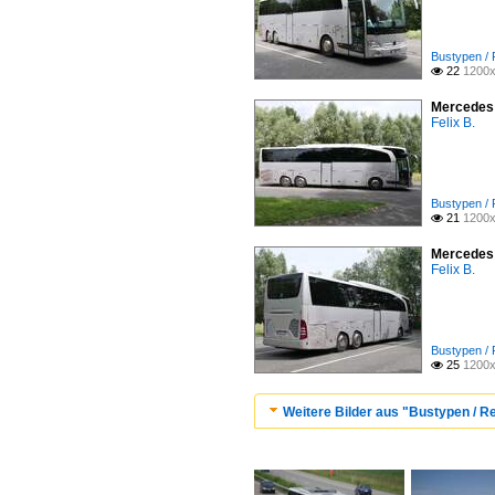
Bustypen /
22
1200x

Mercedes 
Felix B.
Bustypen /
21
1200x

Mercedes 
Felix B.
Bustypen /
25
1200x

Weitere Bilder aus "Bustypen / 