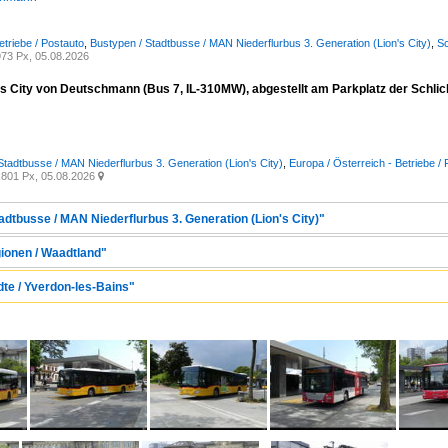
etriebe / Postauto
,
Bustypen / Stadtbusse / MAN Niederflurbus 3. Generation (Lion's City)
,
Sc
73 Px, 05.08.2026
s City von Deutschmann (Bus 7, IL-310MW), abgestellt am Parkplatz der Schli
Stadtbusse / MAN Niederflurbus 3. Generation (Lion's City)
,
Europa / Österreich - Betriebe 
801 Px, 05.08.2026

adtbusse / MAN Niederflurbus 3. Generation (Lion's City)"
gionen / Waadtland"
dte / Yverdon-les-Bains"