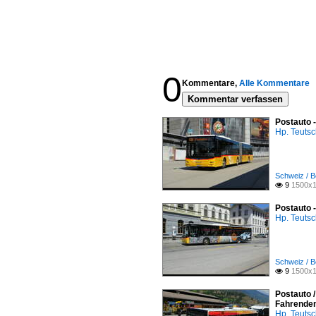
0
Kommentare,
Alle Kommentare
Kommentar verfassen
Postauto 
Hp. Teuts
Schweiz / B
9
1500x1

Postauto 
Hp. Teuts
Schweiz / B
9
1500x1

Postauto /
Fahrende
Hp. Teuts