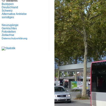
Weiteres
Bustypen
Deutschland
Schweiz
Alternative Antriebe
sonstiges
Neuzugänge
Gemischtes
Fotostellen
Zeitachse
Datenschutzerklärung