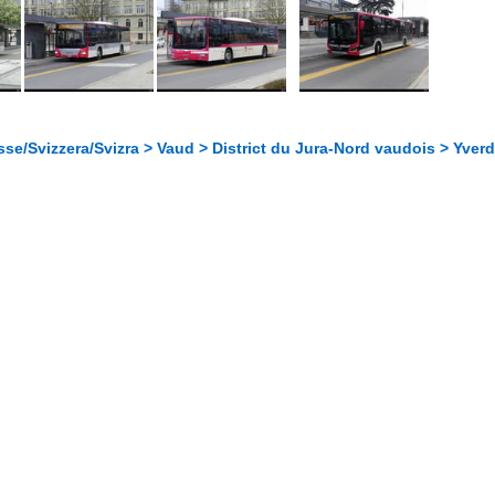
se/Svizzera/Svizra > Vaud > District du Jura-Nord vaudois > Yver