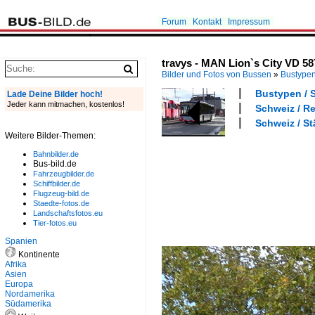
Forum
Kontakt
Impressum
travys - MAN Lion`s City VD 5
Bilder und Fotos von Bussen
»
Bustype
Bustypen / S
Lade Deine Bilder hoch!
Jeder kann mitmachen, kostenlos!
Schweiz / R
Schweiz / St
Weitere Bilder-Themen:
Bahnbilder.de
Bus-bild.de
Fahrzeugbilder.de
Schiffbilder.de
Flugzeug-bild.de
Staedte-fotos.de
Landschaftsfotos.eu
Tier-fotos.eu
Spanien
Kontinente
Afrika
Asien
Europa
Nordamerika
Südamerika