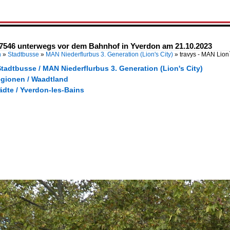
87546 unterwegs vor dem Bahnhof in Yverdon am 21.10.2023
n
»
Stadtbusse
»
MAN Niederflurbus 3. Generation (Lion's City)
»
travys - MAN Lio
tadtbusse / MAN Niederflurbus 3. Generation (Lion's City)
egionen / Waadtland
ädte / Yverdon-les-Bains