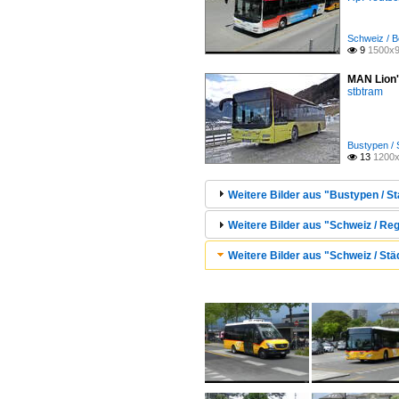
Schweiz / B
9
1500x9

MAN Lion'
stbtram
Bustypen / 
13
1200x

Weitere Bilder aus "Bustypen / St
Weitere Bilder aus "Schweiz / Re
Weitere Bilder aus "Schweiz / Stä