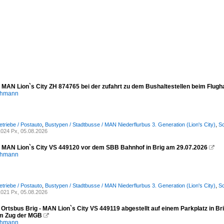
- MAN Lion`s City ZH 874765 bei der zufahrt zu dem Bushaltestellen beim Flugh
chmann
etriebe / Postauto
,
Bustypen / Stadtbusse / MAN Niederflurbus 3. Generation (Lion's City)
,
Sc
024 Px, 05.08.2026
- MAN Lion`s City VS 449120 vor dem SBB Bahnhof in Brig am 29.07.2026

chmann
etriebe / Postauto
,
Bustypen / Stadtbusse / MAN Niederflurbus 3. Generation (Lion's City)
,
Sc
021 Px, 05.08.2026
 Ortsbus Brig - MAN Lion`s City VS 449119 abgestellt auf einem Parkplatz in Br
m Zug der MGB

chmann