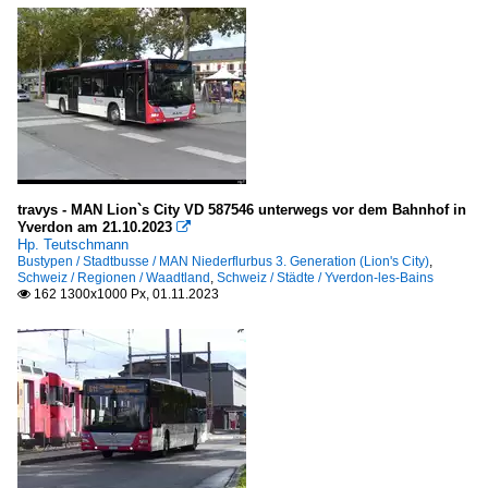
travys - MAN Lion`s City VD 587546 unterwegs vor dem Bahnhof in
Yverdon am 21.10.2023

Hp. Teutschmann
Bustypen / Stadtbusse / MAN Niederflurbus 3. Generation (Lion's City)
,
Schweiz / Regionen / Waadtland
,
Schweiz / Städte / Yverdon-les-Bains
162 1300x1000 Px, 01.11.2023
