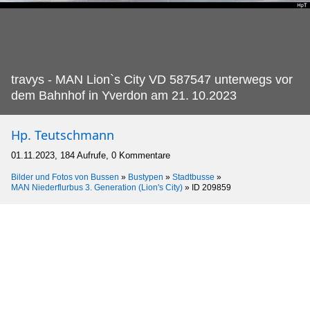
travys - MAN Lion`s City VD 587547 unterwegs vor
dem Bahnhof in Yverdon am 21.
10.2023
Hp. Teutschmann
01.11.2023, 184 Aufrufe, 0 Kommentare
Bilder und Fotos von Bussen
»
Bustypen
»
Stadtbusse
»
MAN Niederflurbus 3. Generation (Lion's City)
»
ID 209859