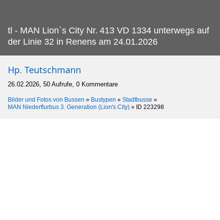
tl - MAN Lion`s City Nr.
413 VD 1334 unterwegs auf
der Linie 32 in Renens am 24.01.2026
Hp. Teutschmann
26.02.2026, 50 Aufrufe, 0 Kommentare
Bilder und Fotos von Bussen
»
Bustypen
»
Stadtbusse
»
MAN Niederflurbus 3. Generation (Lion's City)
»
ID 223298