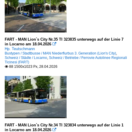
FART - MAN Lion`s City Nr.35 TI 323835 unterwegs auf der Linie 7
in Locarno am 18.04.2026

Hp. Teutschmann
Bustypen / Stadtbusse / MAN Niederflurbus 3. Generation (Lion's City)
,
Schweiz / Städte / Locarno
,
Schweiz / Betriebe / Ferrovie Autolinee Regionali
Ticinesi (FART)
88 1500x1023 Px, 28.04.2026

FART - MAN Lion`s City Nr.34 TI 323834 unterwegs auf der Linie 1
in Locarno am 18.04.2026
