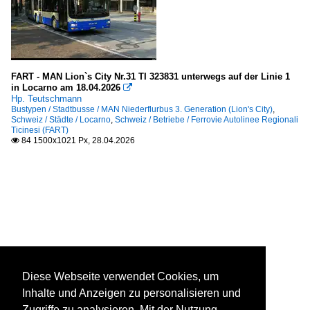
FART - MAN Lion`s City Nr.31 TI 323831 unterwegs auf der Linie 1
in Locarno am 18.04.2026

Hp. Teutschmann
Bustypen / Stadtbusse / MAN Niederflurbus 3. Generation (Lion's City)
,
Schweiz / Städte / Locarno
,
Schweiz / Betriebe / Ferrovie Autolinee Regionali
Ticinesi (FART)
84 1500x1021 Px, 28.04.2026

Diese Webseite verwendet Cookies, um
Inhalte und Anzeigen zu personalisieren und
Zugriffe zu analysieren. Mit der Nutzung