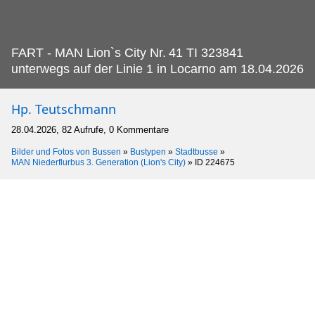
FART - MAN Lion`s City Nr.
41 TI 323841
unterwegs auf der Linie 1 in Locarno am 18.04.2026
Hp. Teutschmann
28.04.2026, 82 Aufrufe, 0 Kommentare
Bilder und Fotos von Bussen
»
Bustypen
»
Stadtbusse
»
MAN Niederflurbus 3. Generation (Lion's City)
»
ID 224675