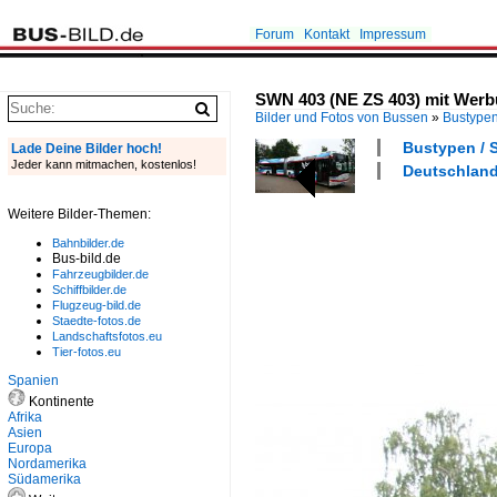
Forum
Kontakt
Impressum
SWN 403 (NE ZS 403) mit Werb
Bilder und Fotos von Bussen
»
Bustype
Bustypen / S
Lade Deine Bilder hoch!
Jeder kann mitmachen, kostenlos!
Deutschland 
Weitere Bilder-Themen:
Bahnbilder.de
Bus-bild.de
Fahrzeugbilder.de
Schiffbilder.de
Flugzeug-bild.de
Staedte-fotos.de
Landschaftsfotos.eu
Tier-fotos.eu
Spanien
Kontinente
Afrika
Asien
Europa
Nordamerika
Südamerika