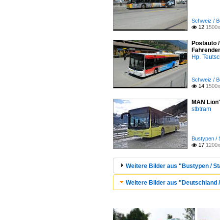
Schweiz / B
12
1500x

Postauto /
Fahrende
Hp. Teuts
Schweiz / B
14
1500x

MAN Lion'
stbtram
Bustypen / 
17
1200x

Weitere Bilder aus "Bustypen / St
Weitere Bilder aus "Deutschland 