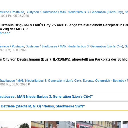
etriebe / Postauto
,
Bustypen / Stadtbusse / MAN Niederflurbus 3. Generation (Lion's City)
,
Sc
1021 Px, 05.08.2026
 Ortsbus Brig - MAN Lion`s City VS 449119 abgestellt auf einem Parkplatz in Br
m Zug der MGB

chmann
etriebe / Postauto
,
Bustypen / Stadtbusse / MAN Niederflurbus 3. Generation (Lion's City)
,
Sc
973 Px, 05.08.2026
s City von Deutschmann (Bus 7, IL-310MW), abgestellt am Parkplatz der Schli
Stadtbusse / MAN Niederflurbus 3. Generation (Lion's City)
,
Europa / Österreich - Betriebe 
801 Px, 05.08.2026

adtbusse / MAN Niederflurbus 3. Generation (Lion's City)"
/ Betriebe (Städte M, N, O) / Neuss, Stadtwerke SWN"