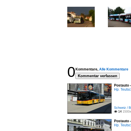
0
Kommentare,
Alle Kommentare
Kommentar verfassen
Postauto 
Hp. Teuts
Schweiz / B
14
1500x

Postauto 
Hp. Teuts