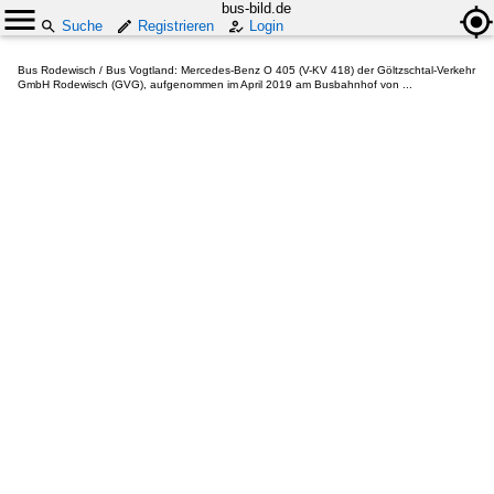
bus-bild.de
Suche
Registrieren
Login
Bus Rodewisch / Bus Vogtland: Mercedes-Benz O 405 (V-KV 418) der Göltzschtal-Verkehr
GmbH Rodewisch (GVG), aufgenommen im April 2019 am Busbahnhof von ...