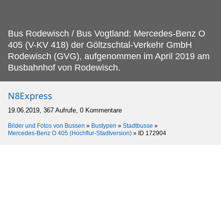
Bus Rodewisch / Bus Vogtland: Mercedes-Benz O
405 (V-KV 418) der Göltzschtal-Verkehr GmbH
Rodewisch (GVG), aufgenommen im April 2019 am
Busbahnhof von Rodewisch.
N8Express
19.06.2019, 367 Aufrufe, 0 Kommentare
Bilder und Fotos von Bussen
»
Bustypen
»
Stadtbusse
»
Mercedes-Benz O 405 (Hochflur-Stadtversion)
»
ID 172904