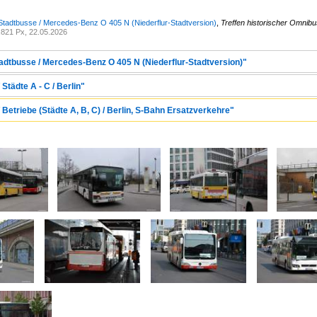
Stadtbusse / Mercedes-Benz O 405 N (Niederflur-Stadtversion)
,
Treffen historischer Omnib
821 Px, 22.05.2026
tadtbusse / Mercedes-Benz O 405 N (Niederflur-Stadtversion)"
Städte A - C / Berlin"
 Betriebe (Städte A, B, C) / Berlin, S-Bahn Ersatzverkehre"