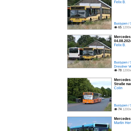
Felix B.
Bustypen / 
65
1200x

Mercedes 
04.08.202
Felix B.
Bustypen / 
Dresdner V
78
1200x

Mercedes 
Straße na
Colin
Bustypen / 
74
1200x

Mercedes 
Martin Her