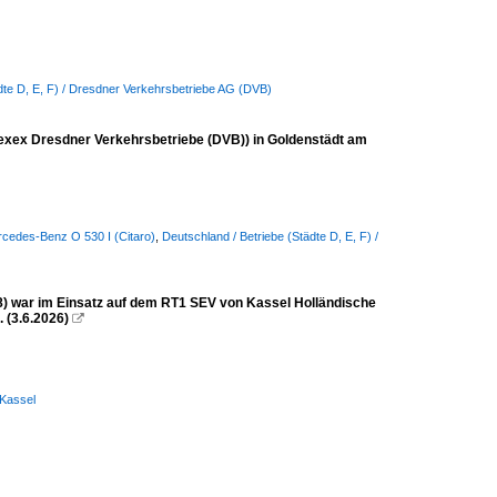
dte D, E, F) / Dresdner Verkehrsbetriebe AG (DVB)
exex Dresdner Verkehrsbetriebe (DVB)) in Goldenstädt am
rcedes-Benz O 530 I (Citaro)
,
Deutschland / Betriebe (Städte D, E, F) /
 war im Einsatz auf dem RT1 SEV von Kassel Holländische
 (3.6.2026)

 Kassel