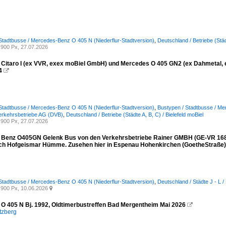
Stadtbusse / Mercedes-Benz O 405 N (Niederflur-Stadtversion)
,
Deutschland / Betriebe (Stä
900 Px, 27.07.2026
Citaro I (ex VVR, exex moBiel GmbH) und Mercedes O 405 GN2 (ex Dahmetal, 
4

Stadtbusse / Mercedes-Benz O 405 N (Niederflur-Stadtversion)
,
Bustypen / Stadtbusse / Me
erkehrsbetriebe AG (DVB)
,
Deutschland / Betriebe (Städte A, B, C) / Bielefeld moBiel
900 Px, 27.07.2026
Benz O405GN Gelenk Bus von den Verkehrsbetriebe Rainer GMBH (GE-VR 168)
ch Hofgeismar Hümme. Zusehen hier in Espenau Hohenkirchen (GoetheStraße).
Stadtbusse / Mercedes-Benz O 405 N (Niederflur-Stadtversion)
,
Deutschland / Städte J - L /
900 Px, 10.06.2026

O 405 N Bj. 1992, Oldtimerbustreffen Bad Mergentheim Mai 2026

tzberg