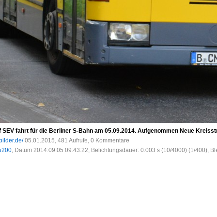
 SEV fahrt für die Berliner S-Bahn am 05.09.2014. Aufgenommen Neue Kreisst
bilder.de/
05.01.2015, 481 Aufrufe, 0 Kommentare
5200
, Datum 2014:09:05 09:43:22, Belichtungsdauer: 0.003 s (10/4000) (1/400), Bl