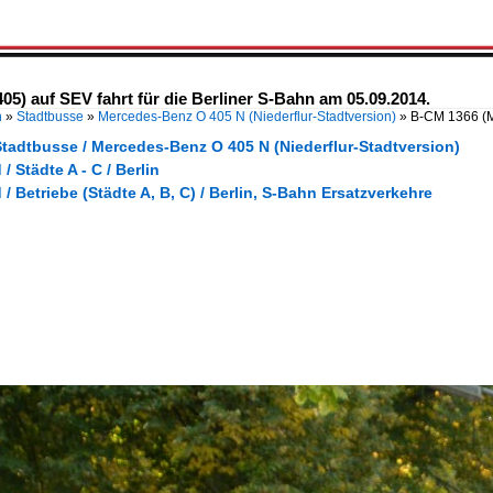
) auf SEV fahrt für die Berliner S-Bahn am 05.09.2014.
n
»
Stadtbusse
»
Mercedes-Benz O 405 N (Niederflur-Stadtversion)
»
B-CM 1366 (
Stadtbusse / Mercedes-Benz O 405 N (Niederflur-Stadtversion)
/ Städte A - C / Berlin
/ Betriebe (Städte A, B, C) / Berlin, S-Bahn Ersatzverkehre