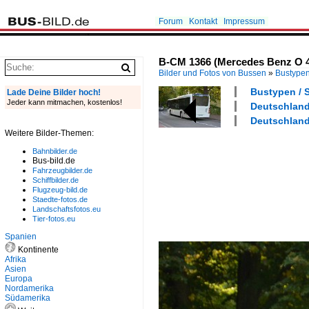
Forum
Kontakt
Impressum
B-CM 1366 (Mercedes Benz O 405
Bilder und Fotos von Bussen
»
Bustype
Bustypen / 
Lade Deine Bilder hoch!
Jeder kann mitmachen, kostenlos!
Deutschland 
Deutschland 
Weitere Bilder-Themen:
Bahnbilder.de
Bus-bild.de
Fahrzeugbilder.de
Schiffbilder.de
Flugzeug-bild.de
Staedte-fotos.de
Landschaftsfotos.eu
Tier-fotos.eu
Spanien
Kontinente
Afrika
Asien
Europa
Nordamerika
Südamerika