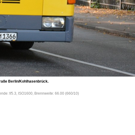
raße Berlin/Kohlhasenbrück.
ende: f/5.3, ISO1600, Brennweite: 66.00 (660/10)