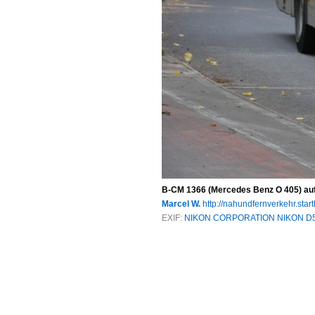
B-CM 1366 (Mercedes Benz O 405) auf
Marcel W.
http://nahundfernverkehr.start
EXIF:
NIKON CORPORATION NIKON D