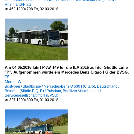
Deutschland / Städte J - L / Kaiserslautern
,
Deutschland / Regionen /
Rheinland-Pfalz
462 1200x798 Px, 02.03.2018

Am 04.06.2016 fährt P-AV 149 für die ILA 2016 auf der Shuttle Linie
"P". Aufgenommen wurde ein Mercedes Benz Citaro I G der BVSG.

Marcel W.
Bustypen / Stadtbusse / Mercedes-Benz O 530 I (Citaro)
,
Deutschland /
Betriebe (Städte P, Q, R) / Potsdam, Beelitzer Verkehrs- und
Servicegesellschaft mbH (BVSG)
327 1200x800 Px, 01.03.2018
