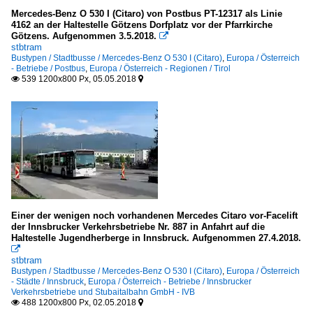
Mercedes-Benz O 530 I (Citaro) von Postbus PT-12317 als Linie
4162 an der Haltestelle Götzens Dorfplatz vor der Pfarrkirche
Götzens. Aufgenommen 3.5.2018.

stbtram
Bustypen / Stadtbusse / Mercedes-Benz O 530 I (Citaro)
,
Europa / Österreich
- Betriebe / Postbus
,
Europa / Österreich - Regionen / Tirol
539 1200x800 Px, 05.05.2018


Einer der wenigen noch vorhandenen Mercedes Citaro vor-Facelift
der Innsbrucker Verkehrsbetriebe Nr. 887 in Anfahrt auf die
Haltestelle Jugendherberge in Innsbruck. Aufgenommen 27.4.2018.

stbtram
Bustypen / Stadtbusse / Mercedes-Benz O 530 I (Citaro)
,
Europa / Österreich
- Städte / Innsbruck
,
Europa / Österreich - Betriebe / Innsbrucker
Verkehrsbetriebe und Stubaitalbahn GmbH - IVB
488 1200x800 Px, 02.05.2018

