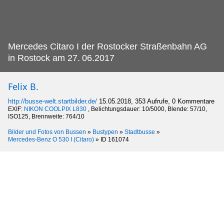
Mercedes Citaro I der Rostocker Straßenbahn AG
in Rostock am 27.
06.2017
Felix B.
http://busse-welt.startbilder.de/
15.05.2018, 353 Aufrufe, 0 Kommentare
EXIF:
NIKON COOLPIX L830
, Belichtungsdauer: 10/5000, Blende: 57/10,
ISO125, Brennweite: 764/10
Bilder und Fotos von Bussen
»
Bustypen
»
Stadtbusse
»
Mercedes-Benz O 530 I (Citaro)
»
ID 161074