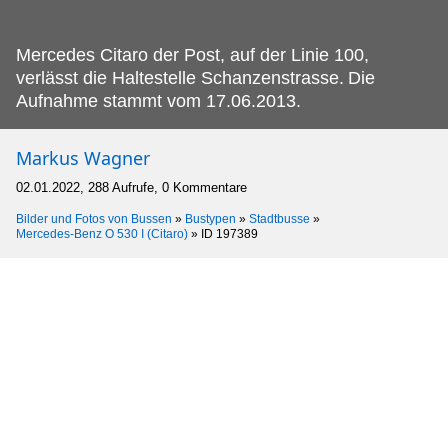
Mercedes Citaro der Post, auf der Linie 100,
verlässt die Haltestelle Schanzenstrasse.
Die
Aufnahme stammt vom 17.06.2013.
Markus Wagner
02.01.2022, 288 Aufrufe, 0 Kommentare
Bilder und Fotos von Bussen
»
Bustypen
»
Stadtbusse
»
Mercedes-Benz O 530 I (Citaro)
»
ID 197389