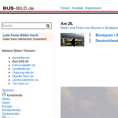
Forum
Kontakt
Impressum
Am 25.
Bilder und Fotos von Bussen
»
Bustype
Bustypen / S
Lade Deine Bilder hoch!
Jeder kann mitmachen, kostenlos!
Deutschland 
Weitere Bilder-Themen:
Bahnbilder.de
Bus-bild.de
Fahrzeugbilder.de
Schiffbilder.de
Flugzeug-bild.de
Staedte-fotos.de
Landschaftsfotos.eu
Tier-fotos.eu
Spanien
Kontinente
Afrika
Asien
Europa
Nordamerika
Südamerika