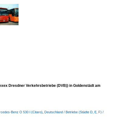
exex Dresdner Verkehrsbetriebe (DVB)) in Goldenstädt am
rcedes-Benz O 530 I (Citaro)
,
Deutschland / Betriebe (Städte D, E, F) /