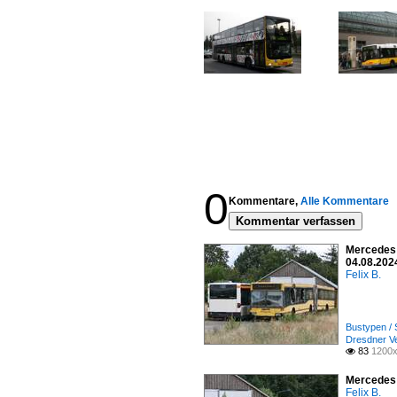
0
Kommentare,
Alle Kommentare
Kommentar verfassen
Mercedes 
04.08.202
Felix B.
Bustypen / 
Dresdner V
83
1200x

Mercedes 
Felix B.