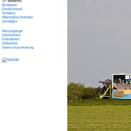
Weiteres
Bustypen
Deutschland
Schweiz
Alternative Antriebe
sonstiges
Neuzugänge
Gemischtes
Fotostellen
Zeitachse
Datenschutzerklärung