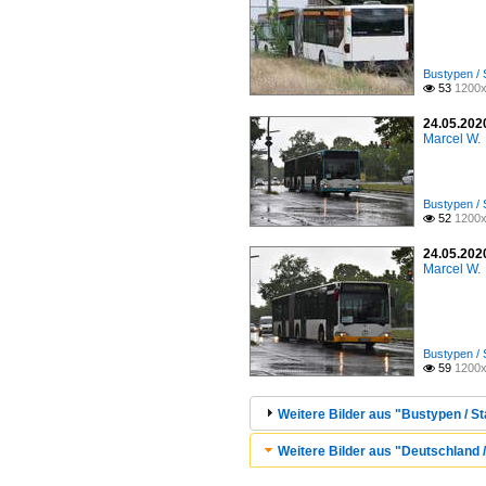
Bustypen / 
53
1200x

24.05.2020
Marcel W.
Bustypen / 
52
1200x

24.05.2020
Marcel W.
Bustypen / 
59
1200x

Weitere Bilder aus "Bustypen / S
Weitere Bilder aus "Deutschland / 