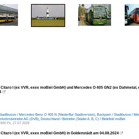
Citaro I (ex VVR, exex moBiel GmbH) und Mercedes O 405 GN2 (ex Dahmetal, 
4

Stadtbusse / Mercedes-Benz O 405 N (Niederflur-Stadtversion)
,
Bustypen / Stadtbusse / Me
erkehrsbetriebe AG (DVB)
,
Deutschland / Betriebe (Städte A, B, C) / Bielefeld moBiel
900 Px, 27.07.2026
Citaro I (ex VVR, exex moBiel GmbH) in Goldenstädt am 04.08.2024
