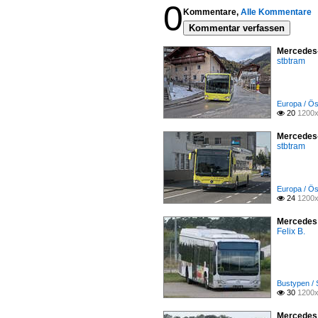
0
Kommentare,
Alle Kommentare
Kommentar verfassen
Mercedes-
stbtram
Europa / Ös
20
1200x

Mercedes-
stbtram
Europa / Ös
24
1200x

Mercedes 
Felix B.
Bustypen / 
30
1200x

Mercedes 