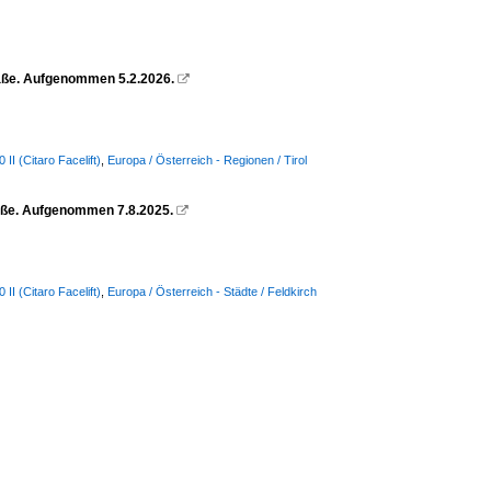
raße. Aufgenommen 5.2.2026.

I (Citaro Facelift)
,
Europa / Österreich - Regionen / Tirol
raße. Aufgenommen 7.8.2025.

I (Citaro Facelift)
,
Europa / Österreich - Städte / Feldkirch