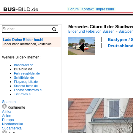
Forum
Kontakt
Impressum
Mercedes Citaro II der Stadtwe
Bilder und Fotos von Bussen
»
Bustype
Bustypen / S
Lade Deine Bilder hoch!
Jeder kann mitmachen, kostenlos!
Deutschland 
Weitere Bilder-Themen:
Bahnbilder.de
Bus-bild.de
Fahrzeugbilder.de
Schiffbilder.de
Flugzeug-bild.de
Staedte-fotos.de
Landschaftsfotos.eu
Tier-fotos.eu
Spanien
Kontinente
Afrika
Asien
Europa
Nordamerika
Südamerika