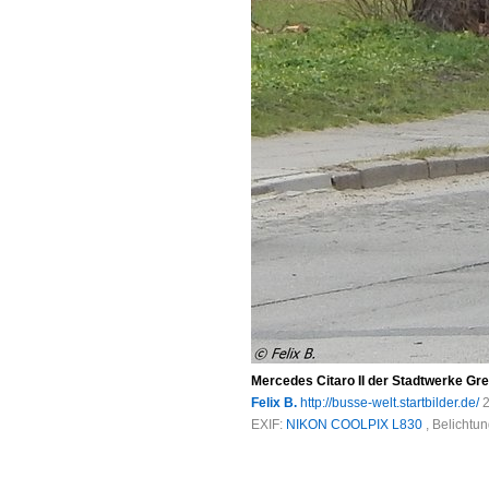
Mercedes Citaro II der Stadtwerke Gre
Felix B.
http://busse-welt.startbilder.de/
2
EXIF:
NIKON COOLPIX L830
, Belichtu