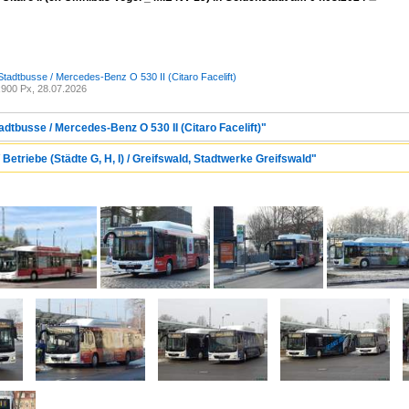
Stadtbusse / Mercedes-Benz O 530 II (Citaro Facelift)
900 Px, 28.07.2026
adtbusse / Mercedes-Benz O 530 II (Citaro Facelift)"
Betriebe (Städte G, H, I) / Greifswald, Stadtwerke Greifswald"