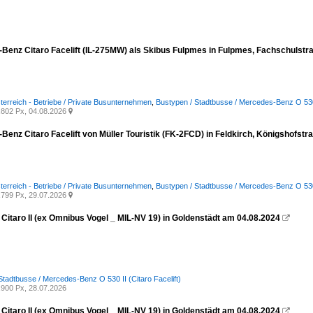
Benz Citaro Facelift (IL-275MW) als Skibus Fulpmes in Fulpmes, Fachschulst
terreich - Betriebe / Private Busunternehmen
,
Bustypen / Stadtbusse / Mercedes-Benz O 530 I
802 Px, 04.08.2026

Benz Citaro Facelift von Müller Touristik (FK-2FCD) in Feldkirch, Königshofst
terreich - Betriebe / Private Busunternehmen
,
Bustypen / Stadtbusse / Mercedes-Benz O 530 I
799 Px, 29.07.2026

Citaro II (ex Omnibus Vogel _ MIL-NV 19) in Goldenstädt am 04.08.2024

Stadtbusse / Mercedes-Benz O 530 II (Citaro Facelift)
900 Px, 28.07.2026
Citaro II (ex Omnibus Vogel _ MIL-NV 19) in Goldenstädt am 04.08.2024
