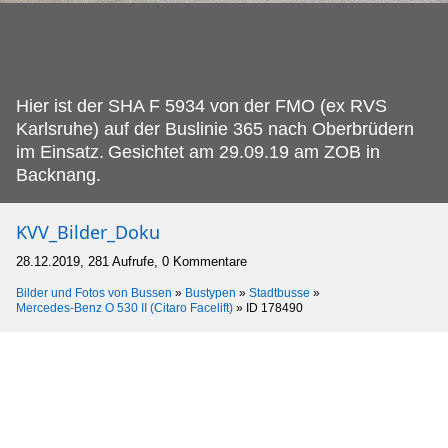
Hier ist der SHA F 5934 von der FMO (ex RVS
Karlsruhe) auf der Buslinie 365 nach Oberbrüdern
im Einsatz.
Gesichtet am 29.09.19 am ZOB in
Backnang.
KVV_Bilder_Doku
28.12.2019, 281 Aufrufe, 0 Kommentare
Bilder und Fotos von Bussen
»
Bustypen
»
Stadtbusse
»
Mercedes-Benz O 530 II (Citaro Facelift)
»
ID 178490