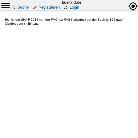
bus-bild.de
Suche
Registrieren
Login
Hier ist der SHA F 5934 von der FMO (ex RVS Karlsruhe) auf der Buslinie 365 nach
Oberbrüdern im Einsatz