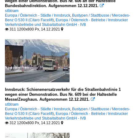
wegen einer Demonstration. Bus Nr. 606 an der Haltestelle
Bundesbahndirektion. Aufgenommen 12.12.2021.

stbtram
Europa / Österreich - Städte / Innsbruck
,
Bustypen / Stadtbusse / Mercedes-
Benz O 530 II (Citaro Facelift)
,
Europa / Österreich - Betriebe / Innsbrucker
Verkehrsbetriebe und Stubaitalbahn GmbH - IVB
311 1200x800 Px, 14.12.2021


Innsbruck: Schienenersatzverkehr für die Straßenbahnlinie 1
wegen einer Demonstration. Bus Nr. 609 bei der Haltestelle
Messe/Zeughaus. Aufgenommen 12.12.2021.

stbtram
Europa / Österreich - Städte / Innsbruck
,
Bustypen / Stadtbusse / Mercedes-
Benz O 530 II (Citaro Facelift)
,
Europa / Österreich - Betriebe / Innsbrucker
Verkehrsbetriebe und Stubaitalbahn GmbH - IVB
312 1200x800 Px, 14.12.2021

