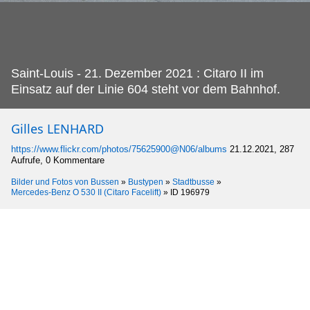
Saint-Louis - 21.
Dezember 2021 : Citaro II im
Einsatz auf der Linie 604 steht vor dem Bahnhof.
Gilles LENHARD
https://www.flickr.com/photos/75625900@N06/albums
21.12.2021, 287
Aufrufe, 0 Kommentare
Bilder und Fotos von Bussen
»
Bustypen
»
Stadtbusse
»
Mercedes-Benz O 530 II (Citaro Facelift)
»
ID 196979