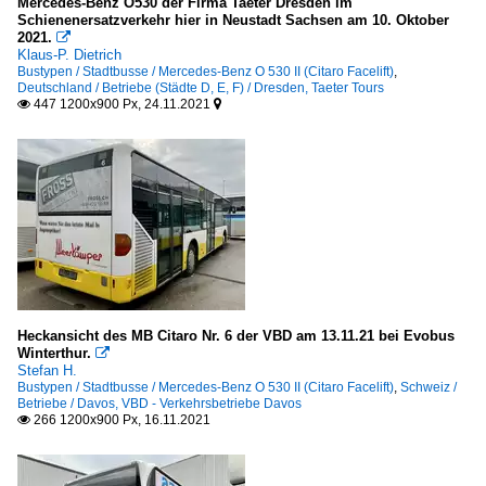
Mercedes-Benz O530 der Firma Taeter Dresden im
Schienenersatzverkehr hier in Neustadt Sachsen am 10. Oktober
2021.

Klaus-P. Dietrich
Bustypen / Stadtbusse / Mercedes-Benz O 530 II (Citaro Facelift)
,
Deutschland / Betriebe (Städte D, E, F) / Dresden, Taeter Tours
447 1200x900 Px, 24.11.2021


Heckansicht des MB Citaro Nr. 6 der VBD am 13.11.21 bei Evobus
Winterthur.

Stefan H.
Bustypen / Stadtbusse / Mercedes-Benz O 530 II (Citaro Facelift)
,
Schweiz /
Betriebe / Davos, VBD - Verkehrsbetriebe Davos
266 1200x900 Px, 16.11.2021
