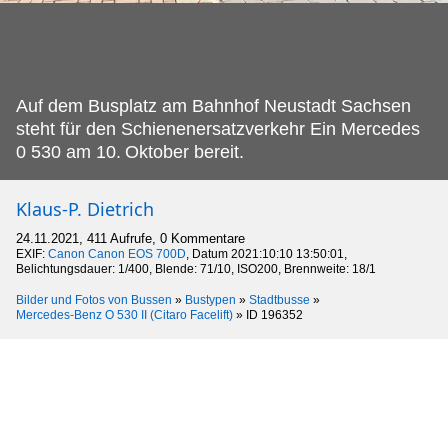
Auf dem Busplatz am Bahnhof Neustadt Sachsen
steht für den Schienenersatzverkehr Ein Mercedes
0 530 am 10.
Oktober bereit.
Klaus-P. Dietrich
24.11.2021, 411 Aufrufe, 0 Kommentare
EXIF:
Canon Canon EOS 700D
, Datum 2021:10:10 13:50:01,
Belichtungsdauer: 1/400, Blende: 71/10, ISO200, Brennweite: 18/1
Bilder und Fotos von Bussen
»
Bustypen
»
Stadtbusse
»
Mercedes-Benz O 530 II (Citaro Facelift)
»
ID 196352