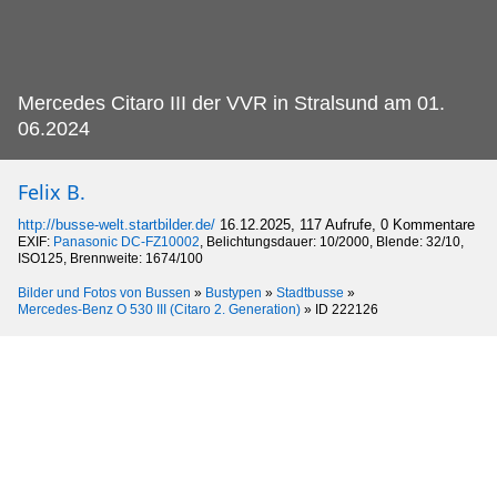
Mercedes Citaro III der VVR in Stralsund am 01.
06.2024
Felix B.
http://busse-welt.startbilder.de/
16.12.2025, 117 Aufrufe, 0 Kommentare
EXIF:
Panasonic DC-FZ10002
, Belichtungsdauer: 10/2000, Blende: 32/10,
ISO125, Brennweite: 1674/100
Bilder und Fotos von Bussen
»
Bustypen
»
Stadtbusse
»
Mercedes-Benz O 530 III (Citaro 2. Generation)
»
ID 222126