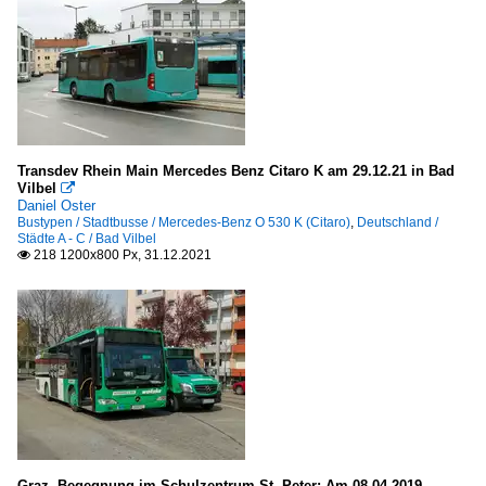
Transdev Rhein Main Mercedes Benz Citaro K am 29.12.21 in Bad
Vilbel

Daniel Oster
Bustypen / Stadtbusse / Mercedes-Benz O 530 K (Citaro)
,
Deutschland /
Städte A - C / Bad Vilbel
218 1200x800 Px, 31.12.2021

Graz. Begegnung im Schulzentrum St. Peter: Am 08.04.2019