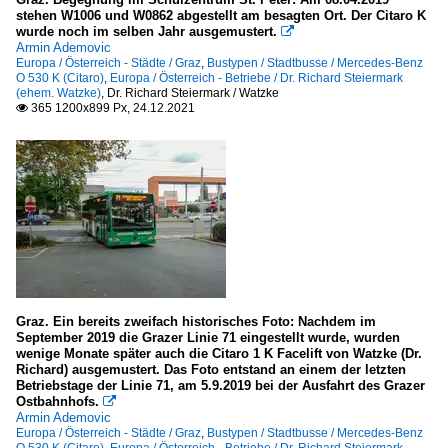
stehen W1006 und W0862 abgestellt am besagten Ort. Der Citaro K
wurde noch im selben Jahr ausgemustert.

Armin Ademovic
Europa / Österreich - Städte / Graz
,
Bustypen / Stadtbusse / Mercedes-Benz
O 530 K (Citaro)
,
Europa / Österreich - Betriebe / Dr. Richard Steiermark
(ehem. Watzke)
,
Dr. Richard Steiermark / Watzke
365 1200x899 Px, 24.12.2021

Graz. Ein bereits zweifach historisches Foto: Nachdem im
September 2019 die Grazer Linie 71 eingestellt wurde, wurden
wenige Monate später auch die Citaro 1 K Facelift von Watzke (Dr.
Richard) ausgemustert. Das Foto entstand an einem der letzten
Betriebstage der Linie 71, am 5.9.2019 bei der Ausfahrt des Grazer
Ostbahnhofs.

Armin Ademovic
Europa / Österreich - Städte / Graz
,
Bustypen / Stadtbusse / Mercedes-Benz
O 530 K (Citaro)
,
Europa / Österreich - Betriebe / Dr. Richard Steiermark