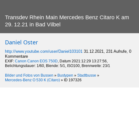
Transdev Rhein Main Mercedes Benz Citaro K am
29.
12.21 in Bad Vilbel
Daniel Oster
http://www.youtube.com/user/Daniel103101
31.12.2021, 231 Aufrufe, 0
Kommentare
EXIF:
Canon Canon EOS 750D
, Datum 2021:12:29 13:27:56,
Belichtungsdauer: 1/60, Blende: 5/1, ISO100, Brennweite: 23/1
Bilder und Fotos von Bussen
»
Bustypen
»
Stadtbusse
»
Mercedes-Benz O 530 K (Citaro)
»
ID 197326