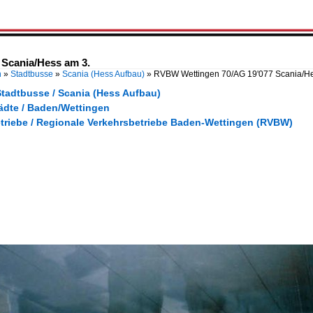
Scania/Hess am 3.
n
»
Stadtbusse
»
Scania (Hess Aufbau)
»
RVBW Wettingen 70/AG 19'077 Scania/H
Stadtbusse / Scania (Hess Aufbau)
tädte / Baden/Wettingen
etriebe / Regionale Verkehrsbetriebe Baden-Wettingen (RVBW)