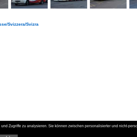
se/Svizzera/Svizra
und Zugriffe zu analysieren. Sie können zwischen personalisierter und nicht-pers