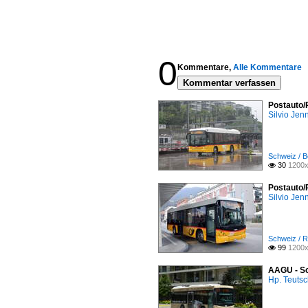
0
Kommentare,
Alle Kommentare
Kommentar verfassen
Postauto/
Silvio Jen
Schweiz / B
30
1200x

Postauto/
Silvio Jen
Schweiz / R
99
1200x

AAGU - Sc
Hp. Teuts