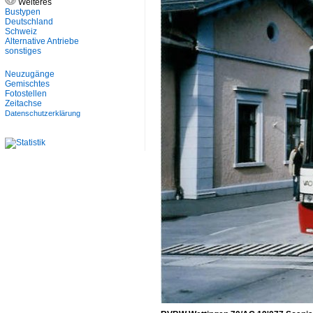
Weiteres
Bustypen
Deutschland
Schweiz
Alternative Antriebe
sonstiges
Neuzugänge
Gemischtes
Fotostellen
Zeitachse
Datenschutzerklärung