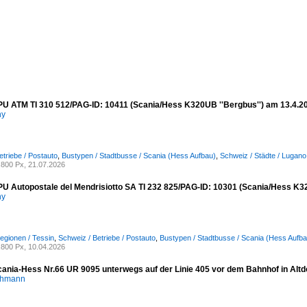
PU ATM TI 310 512/PAG-ID: 10411 (Scania/Hess K320UB ''Bergbus'') am 13.4.2
ny
etriebe / Postauto
,
Bustypen / Stadtbusse / Scania (Hess Aufbau)
,
Schweiz / Städte / Lugano
800 Px, 21.07.2026
PU Autopostale del Mendrisiotto SA TI 232 825/PAG-ID: 10301 (Scania/Hess K3
ny
egionen / Tessin
,
Schweiz / Betriebe / Postauto
,
Bustypen / Stadtbusse / Scania (Hess Aufba
800 Px, 10.04.2026
ania-Hess Nr.66 UR 9095 unterwegs auf der Linie 405 vor dem Bahnhof in Altd
chmann