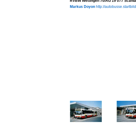
RVBW Wettingen 70/AG 19'077 Scania
Markus Doyon
http://autobusse.startbil