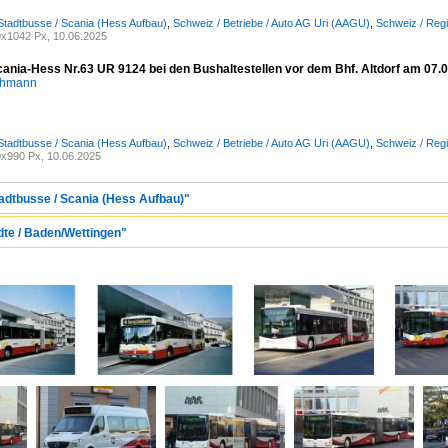
Stadtbusse / Scania (Hess Aufbau)
,
Schweiz / Betriebe / Auto AG Uri (AAGU)
,
Schweiz / Reg
x1042 Px, 10.06.2025
ania-Hess Nr.63 UR 9124 bei den Bushaltestellen vor dem Bhf. Altdorf am 07.
chmann
Stadtbusse / Scania (Hess Aufbau)
,
Schweiz / Betriebe / Auto AG Uri (AAGU)
,
Schweiz / Reg
x990 Px, 10.06.2025
tadtbusse / Scania (Hess Aufbau)"
dte / Baden/Wettingen"