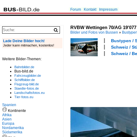
Forum
Kontakt
Impressum
RVBW Wettingen 70/AG 19'077 
Bilder und Fotos von Bussen
»
Bustype
Bustypen / 
Lade Deine Bilder hoch!
Jeder kann mitmachen, kostenlos!
Schweiz / S
Schweiz / B
Weitere Bilder-Themen:
Bahnbilder.de
Bus-bild.de
Fahrzeugbilder.de
Schiffbilder.de
Flugzeug-bild.de
Staedte-fotos.de
Landschaftsfotos.eu
Tier-fotos.eu
Spanien
Kontinente
Afrika
Asien
Europa
Nordamerika
Südamerika