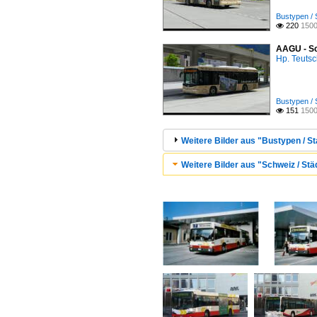
Bustypen / 
220
1500

AAGU - Sc
Hp. Teuts
Bustypen / 
151
1500

Weitere Bilder aus "Bustypen / S
Weitere Bilder aus "Schweiz / Stä