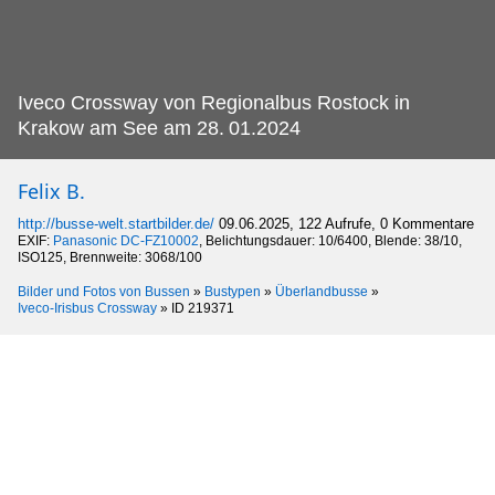
Iveco Crossway von Regionalbus Rostock in
Krakow am See am 28.
01.2024
Felix B.
http://busse-welt.startbilder.de/
09.06.2025, 122 Aufrufe, 0 Kommentare
EXIF:
Panasonic DC-FZ10002
, Belichtungsdauer: 10/6400, Blende: 38/10,
ISO125, Brennweite: 3068/100
Bilder und Fotos von Bussen
»
Bustypen
»
Überlandbusse
»
Iveco-Irisbus Crossway
»
ID 219371