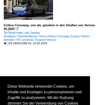
Irisbus Crossway, von atv, gesehen in den Straßen von Verona.
05.2025

De Rond Hans und Jeanny
Bustypen / Überlandbusse / Iveco-Irisbus Crossway
,
Europa / Italien -
Betriebe / ATV (Azienda Trasporti Verona)
139 1600x1066 Px, 24.05.2025

Diese Webseite verwendet Cookies, um
Inhalte und Anzeigen zu personalisieren und
Zugriffe zu analysieren. Mit der Nutzung
stimmen Sie der Verwendung von Cookies