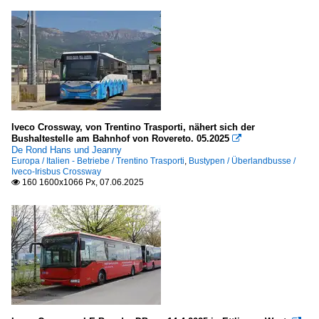
Iveco Crossway, von Trentino Trasporti, nähert sich der
Bushaltestelle am Bahnhof von Rovereto. 05.2025

De Rond Hans und Jeanny
Europa / Italien - Betriebe / Trentino Trasporti
,
Bustypen / Überlandbusse /
Iveco-Irisbus Crossway
160 1600x1066 Px, 07.06.2025
