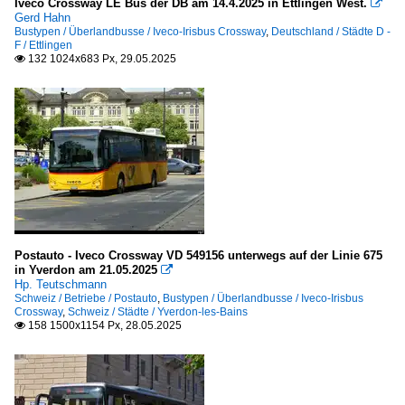
Iveco Crossway LE Bus der DB am 14.4.2025 in Ettlingen West.

Gerd Hahn
Bustypen / Überlandbusse / Iveco-Irisbus Crossway
,
Deutschland / Städte D -
F / Ettlingen
132 1024x683 Px, 29.05.2025

Postauto - Iveco Crossway VD 549156 unterwegs auf der Linie 675
in Yverdon am 21.05.2025

Hp. Teutschmann
Schweiz / Betriebe / Postauto
,
Bustypen / Überlandbusse / Iveco-Irisbus
Crossway
,
Schweiz / Städte / Yverdon-les-Bains
158 1500x1154 Px, 28.05.2025
