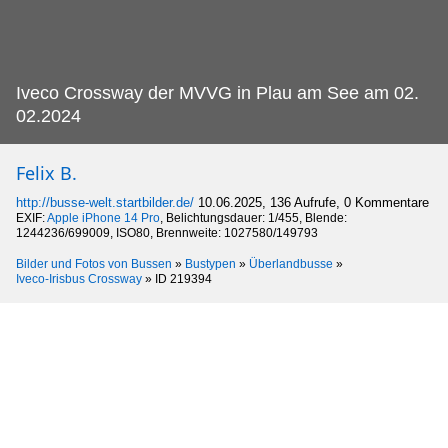
Iveco Crossway der MVVG in Plau am See am 02.
02.2024
Felix B.
http://busse-welt.startbilder.de/
10.06.2025, 136 Aufrufe, 0 Kommentare
EXIF:
Apple iPhone 14 Pro
, Belichtungsdauer: 1/455, Blende:
1244236/699009, ISO80, Brennweite: 1027580/149793
Bilder und Fotos von Bussen
»
Bustypen
»
Überlandbusse
»
Iveco-Irisbus Crossway
»
ID 219394