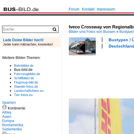
Forum
Kontakt
Impressum
Iveco Crossway von Regionalb
Bilder und Fotos von Bussen
»
Bustype
Bustypen / 
Lade Deine Bilder hoch!
Jeder kann mitmachen, kostenlos!
Deutschland
Weitere Bilder-Themen:
Bahnbilder.de
Bus-bild.de
Fahrzeugbilder.de
Schiffbilder.de
Flugzeug-bild.de
Staedte-fotos.de
Landschaftsfotos.eu
Tier-fotos.eu
Spanien
Kontinente
Afrika
Asien
Europa
Nordamerika
Südamerika