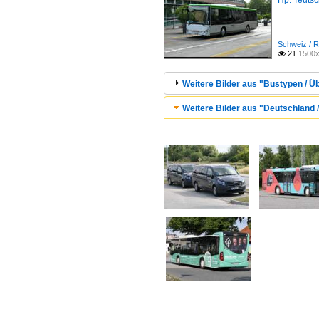
Hp. Teuts
Schweiz / R
21
1500x

Weitere Bilder aus "Bustypen / Ü
Weitere Bilder aus "Deutschland 