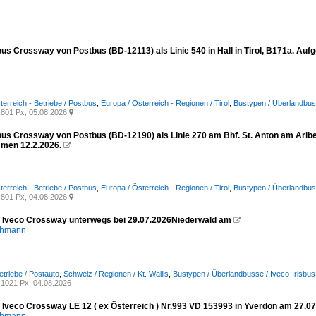
sbus Crossway von Postbus (BD-12113) als Linie 540 in Hall in Tirol, B171a. A
terreich - Betriebe / Postbus
,
Europa / Österreich - Regionen / Tirol
,
Bustypen / Überlandbus
801 Px, 05.08.2026

bus Crossway von Postbus (BD-12190) als Linie 270 am Bhf. St. Anton am Arlber
men 12.2.2026.

terreich - Betriebe / Postbus
,
Europa / Österreich - Regionen / Tirol
,
Bustypen / Überlandbus
801 Px, 04.08.2026

- Iveco Crossway unterwegs bei 29.07.2026Niederwald am

chmann
etriebe / Postauto
,
Schweiz / Regionen / Kt. Wallis
,
Bustypen / Überlandbusse / Iveco-Irisbu
1021 Px, 04.08.2026
Iveco Crossway LE 12 ( ex Österreich ) Nr.993 VD 153993 in Yverdon am 27.0