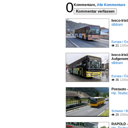
0
Kommentare,
Alle Kommentare
Kommentar verfassen
Iveco-Iri
stbtram
Europa / Ös
21
1200x

Iveco-Iris
Aufgenom
stbtram
Europa / Ös
36
1200x

Postauto 
Hp. Teuts
Schweiz / B
20
1500x

RAPOLD - 