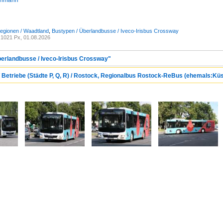
chmann
egionen / Waadtland
,
Bustypen / Überlandbusse / Iveco-Irisbus Crossway
1021 Px, 01.08.2026
berlandbusse / Iveco-Irisbus Crossway"
/ Betriebe (Städte P, Q, R) / Rostock, Regionalbus Rostock-ReBus (ehemals:K