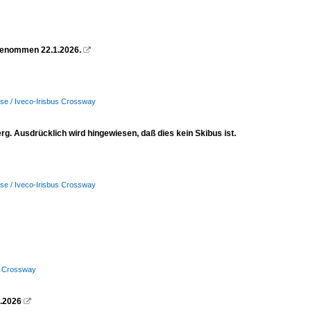
ufgenommen 22.1.2026.

se / Iveco-Irisbus Crossway
g. Ausdrücklich wird hingewiesen, daß dies kein Skibus ist.
se / Iveco-Irisbus Crossway
s Crossway
7.2026
