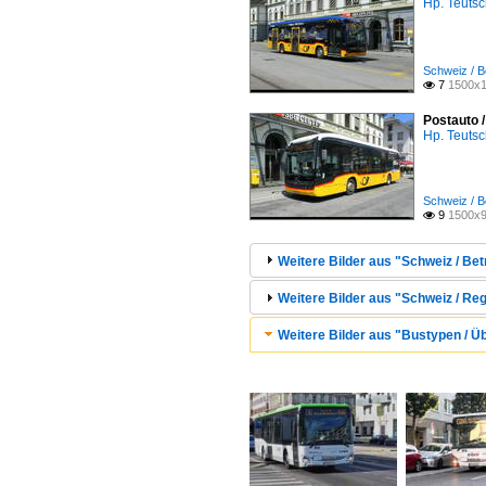
Hp. Teuts
Schweiz / B
7
1500x1

Postauto 
Hp. Teuts
Schweiz / B
9
1500x9

Weitere Bilder aus "Schweiz / Bet
Weitere Bilder aus "Schweiz / Regi
Weitere Bilder aus "Bustypen / Ü