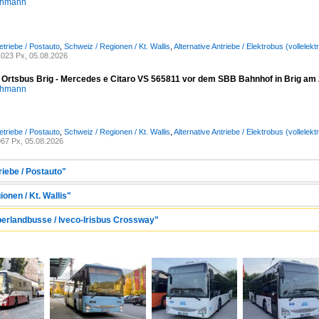
chmann
etriebe / Postauto
,
Schweiz / Regionen / Kt. Wallis
,
Alternative Antriebe / Elektrobus (vollele
023 Px, 05.08.2026
/ Ortsbus Brig - Mercedes e Citaro VS 565811 vor dem SBB Bahnhof in Brig am
chmann
etriebe / Postauto
,
Schweiz / Regionen / Kt. Wallis
,
Alternative Antriebe / Elektrobus (vollele
67 Px, 05.08.2026
riebe / Postauto"
onen / Kt. Wallis"
berlandbusse / Iveco-Irisbus Crossway"