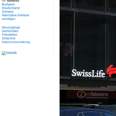
Weiteres
Bustypen
Deutschland
Schweiz
Alternative Antriebe
sonstiges
Neuzugänge
Gemischtes
Fotostellen
Zeitachse
Datenschutzerklärung