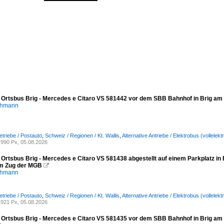
/ Ortsbus Brig - Mercedes e Citaro VS 581442 vor dem SBB Bahnhof in Brig am
chmann
etriebe / Postauto
,
Schweiz / Regionen / Kt. Wallis
,
Alternative Antriebe / Elektrobus (vollele
990 Px, 05.08.2026
 Ortsbus Brig - Mercedes e Citaro VS 581438 abgestellt auf einem Parkplatz in 
m Zug der MGB

chmann
etriebe / Postauto
,
Schweiz / Regionen / Kt. Wallis
,
Alternative Antriebe / Elektrobus (vollele
921 Px, 05.08.2026
/ Ortsbus Brig - Mercedes e Citaro VS 581435 vor dem SBB Bahnhof in Brig am