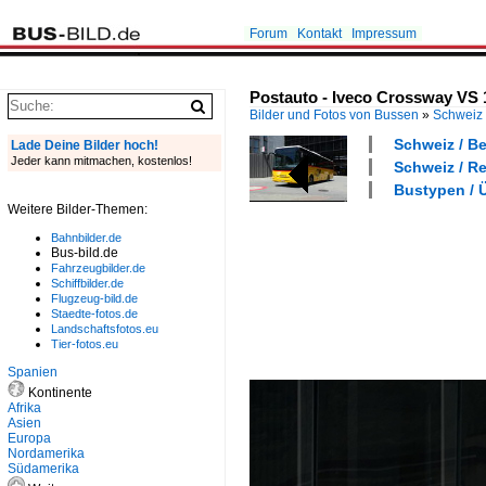
Forum
Kontakt
Impressum
Postauto - Iveco Crossway VS
Bilder und Fotos von Bussen
»
Schweiz
Schweiz / Be
Lade Deine Bilder hoch!
Jeder kann mitmachen, kostenlos!
Schweiz / Re
Bustypen / 
Weitere Bilder-Themen:
Bahnbilder.de
Bus-bild.de
Fahrzeugbilder.de
Schiffbilder.de
Flugzeug-bild.de
Staedte-fotos.de
Landschaftsfotos.eu
Tier-fotos.eu
Spanien
Kontinente
Afrika
Asien
Europa
Nordamerika
Südamerika