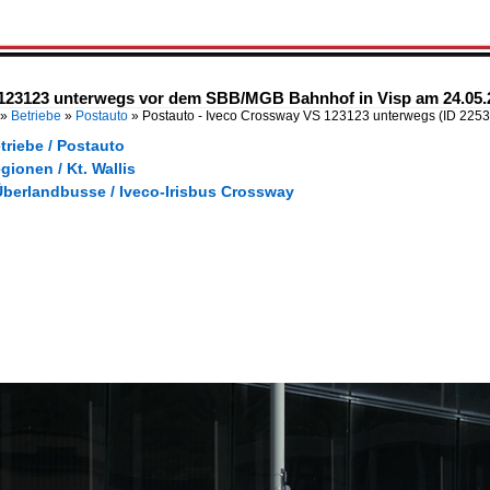
 123123 unterwegs vor dem SBB/MGB Bahnhof in Visp am 24.05.
»
Betriebe
»
Postauto
»
Postauto - Iveco Crossway VS 123123 unterwegs
(ID 225
triebe / Postauto
gionen / Kt. Wallis
Überlandbusse / Iveco-Irisbus Crossway