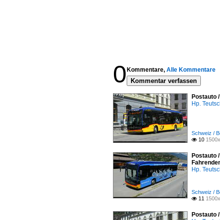
0
Kommentare,
Alle Kommentare
Kommentar verfassen
Postauto 
Hp. Teuts
Schweiz / B
10
1500x

Postauto /
Fahrende
Hp. Teuts
Schweiz / B
11
1500x

Postauto 