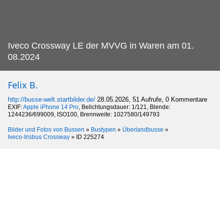
Iveco Crossway LE der MVVG in Waren am 01.
08.2024
Felix B.
http://busse-welt.startbilder.de/
28.05.2026, 51 Aufrufe, 0 Kommentare
EXIF:
Apple iPhone 14 Pro
, Belichtungsdauer: 1/121, Blende:
1244236/699009, ISO100, Brennweite: 1027580/149793
Bilder und Fotos von Bussen
»
Bustypen
»
Überlandbusse
»
Iveco-Irisbus Crossway
»
ID 225274