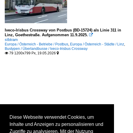
Iveco-Irisbus Crossway von Postbus (BD-15724) als Linie 311 in
Linz, Goethestraße. Aufgenommen 11.9.2025.

stbtram
Europa / Österreich - Betriebe / Postbus
,
Europa / Österreich - Städte / Linz
,
Bustypen / Überlandbusse / Iveco-Irisbus Crossway
79 1200x799 Px, 19.05.2026


Diese Webseite verwendet Cookies, um
Inhalte und Anzeigen zu personalisieren und
Zugriffe zu analysieren. Mit der Nutzung