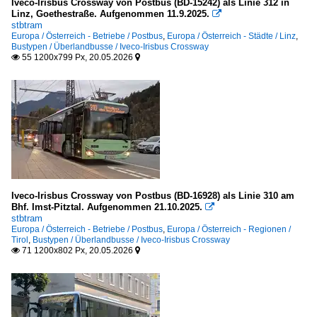
Iveco-Irisbus Crossway von Postbus (BD-15242) als Linie 312 in
Linz, Goethestraße. Aufgenommen 11.9.2025.

stbtram
Europa / Österreich - Betriebe / Postbus
,
Europa / Österreich - Städte / Linz
,
Bustypen / Überlandbusse / Iveco-Irisbus Crossway
55 1200x799 Px, 20.05.2026


Iveco-Irisbus Crossway von Postbus (BD-16928) als Linie 310 am
Bhf. Imst-Pitztal. Aufgenommen 21.10.2025.

stbtram
Europa / Österreich - Betriebe / Postbus
,
Europa / Österreich - Regionen /
Tirol
,
Bustypen / Überlandbusse / Iveco-Irisbus Crossway
71 1200x802 Px, 20.05.2026

